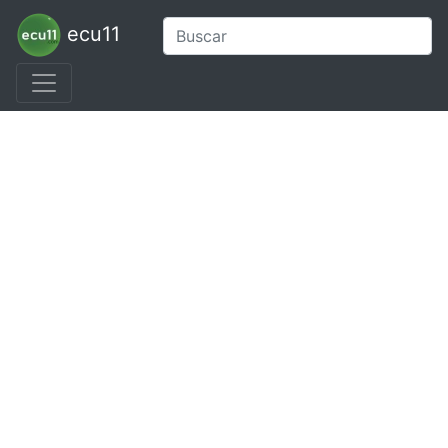
ecu11