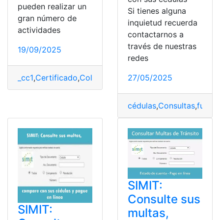
pueden realizar un
Si tienes alguna
gran número de
inquietud recuerda
actividades
contactarnos a
través de nuestras
19/09/2025
redes
_cc1
,
Certificado
,
Colombia
,
Descargar
,
SIMIT
27/05/2025
cédulas
,
Consultas
,
funci
SIMIT:
Consulte sus
SIMIT:
multas,