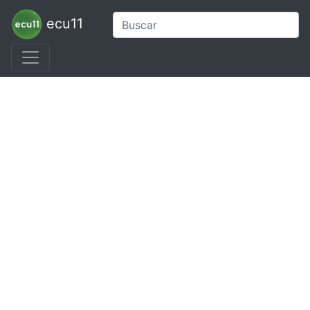
ecu11