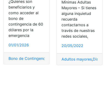
¿Quienes son
Mínimas Adultas
beneficiarios y
Mayores – Si tienes
como acceder al
alguna inquietud
bono de
recuerda
contingencia de 60
contactarnos a
dólares por la
través de nuestras
emergencia
redes sociales,
01/01/2026
20/05/2022
Bono de Contingencia 2020
,
Consultar Multas de Tráns
Adultos mayores
,
Discap