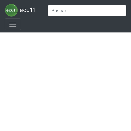
ecu11