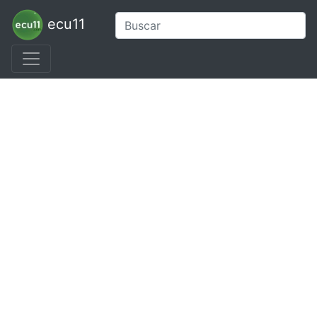
ecu11