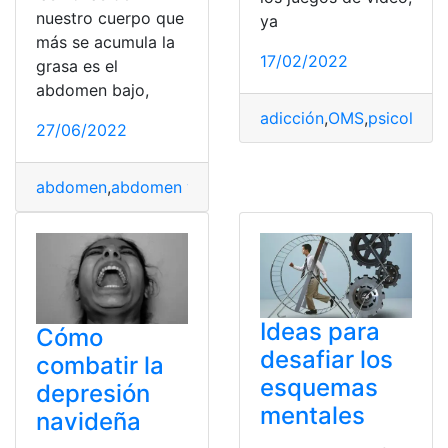
nuestro cuerpo que
ya
más se acumula la
17/02/2022
grasa es el
abdomen bajo,
adicción
,
OMS
,
psicológic
27/06/2022
abdomen
,
abdomen y la ingle
,
anticuerpos
,
cuerpo
,
Red P
Ideas para
Cómo
desafiar los
combatir la
esquemas
depresión
mentales
navideña