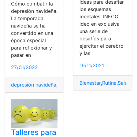
Ideas para desafiar
Cómo combatir la
los esquemas
depresión navideña.
mentales. INECO
La temporada
ideó en exclusiva
navideña se ha
una serie de
convertido en una
desafíos para
época especial
ejercitar el cerebro
para reflexionar y
y las
pasar en
16/11/2021
27/01/2022
Bienestar
,
Rutina
,
Salud
,
Sa
depresión navideña
,
estrés
,
Salud
,
Salud mental
,
trastor
Talleres para