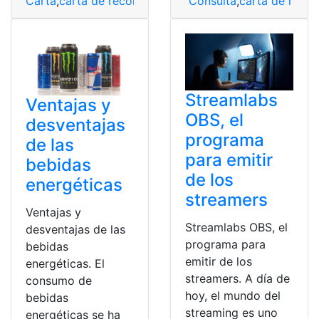
Carta
,
carta de recomendación
Consulta
,
Carta de recomendaci
,
carta de reco
Streamlabs
Ventajas y
OBS, el
desventajas
programa
de las
para emitir
bebidas
de los
energéticas
streamers
Ventajas y
Streamlabs OBS, el
desventajas de las
programa para
bebidas
emitir de los
energéticas. El
streamers. A día de
consumo de
hoy, el mundo del
bebidas
streaming es uno
energéticas se ha