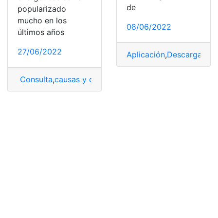
de
popularizado
mucho en los
08/06/2022
últimos años
27/06/2022
Aplicación
,
Descargas
,
en
Consulta
,
causas y consecuencias
,
Consecuencias
,
Inf