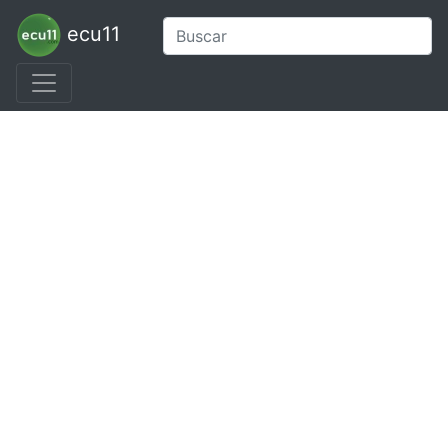
ecu11