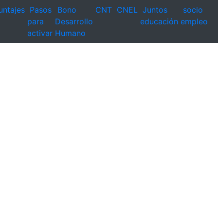
untajes
Pasos
Bono
CNT
CNEL
Juntos
socio
para
Desarrollo
educación
empleo
activar
Humano