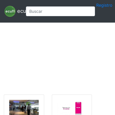
Registro
ecu11