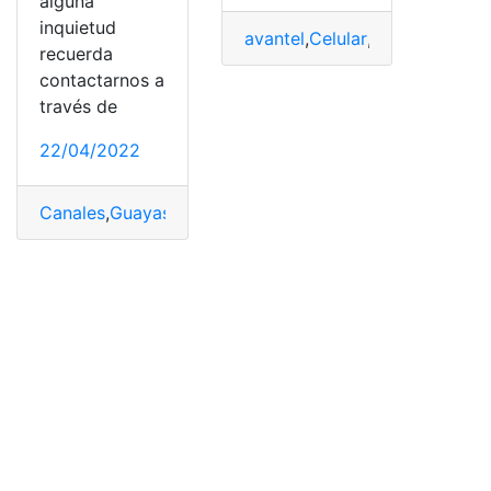
alguna
inquietud
avantel
,
Celular
,
Consultar Nú
recuerda
contactarnos a
través de
22/04/2022
Canales
,
Guayasamín
,
peaje
,
peaje Guayasamín
,
postpag