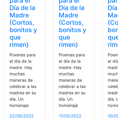
para el
para el
par
Día de la
Día de la
Día
Madre
Madre
Ma
(Cortos,
(Cortos,
(Co
bonitos y
bonitos y
bon
que
que
qu
rimen)
rimen)
rim
Poemas para
Poemas para
Poem
el día de la
el día de la
el dí
madre .Hay
madre .Hay
madr
muchas
muchas
much
maneras de
maneras de
mane
celebrar a las
celebrar a las
celeb
madres en su
madres en su
madr
día. Un
día. Un
día. 
homenaje
homenaje
home
02/06/2022
11/05/2022
10/0