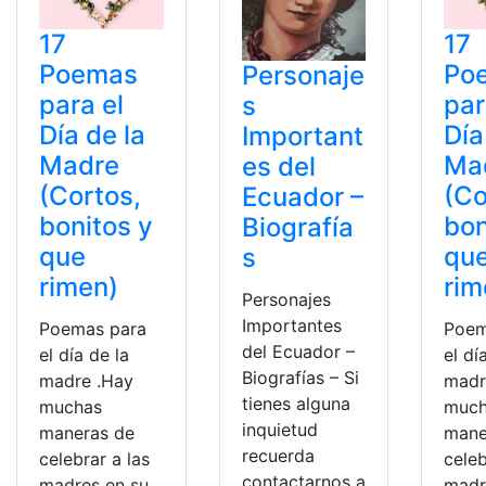
17
17
Poemas
Po
Personaje
para el
par
s
Día de la
Día
Important
Madre
Ma
es del
(Cortos,
(Co
Ecuador –
bonitos y
bon
Biografía
que
qu
s
rimen)
rim
Personajes
Importantes
Poemas para
Poem
del Ecuador –
el día de la
el dí
Biografías – Si
madre .Hay
madr
tienes alguna
muchas
much
inquietud
maneras de
mane
recuerda
celebrar a las
celeb
contactarnos a
madres en su
madr