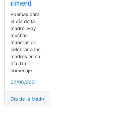
rimen)
Poemas para
el día de la
madre .Hay
muchas
maneras de
celebrar a las
madres en su
día. Un
homenaje
02/06/2021
Día de la Madre
,
madres
,
Poema
,
poema para niños
,
Poe