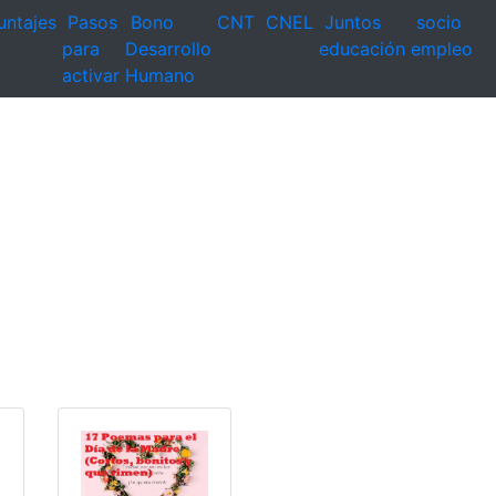
untajes
Pasos
Bono
CNT
CNEL
Juntos
socio
para
Desarrollo
educación
empleo
activar
Humano