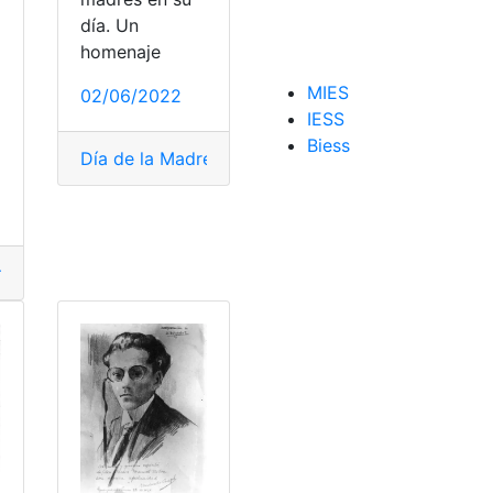
día. Un
homenaje
MIES
02/06/2022
IESS
as cortos
,
poeta
,
poetas ecuatorianos
a
Biess
s
,
poeta
,
poetas ecuatorianos
Día de la Madre
,
poema para niños
,
regalos
,
Poemas
,
poeta
ma
,
poemas cortos
,
poeta
,
top2