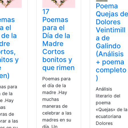
Poema
17
Quejas d
emas
Poemas
Dolores
a el
para el
Veintimill
 de la
Día de la
a de
dre
Madre
Galindo
rtos,
Cortos
(Análisis
itos y
bonitos y
+ poema
e
que rimen
completo
en)
)
Poemas para
el día de la
as para
Análisis
madre .Hay
a de la
literario del
muchas
e .Hay
poema
maneras de
as
«Quejas» de la
celebrar a las
ras de
ecuatoriana
madres en su
rar a las
Dolores
día. Un
es en su