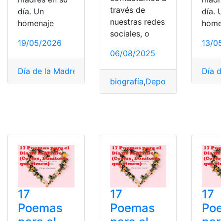
través de
día. Un
día. 
nuestras redes
homenaje
home
sociales, o
19/05/2026
13/0
06/08/2025
Día de la Madre
,
poema para niños
,
poemas cortos
Día 
,
poe
biografía
,
Deportista
,
Historia
,
17
17
17
Poemas
Poemas
Po