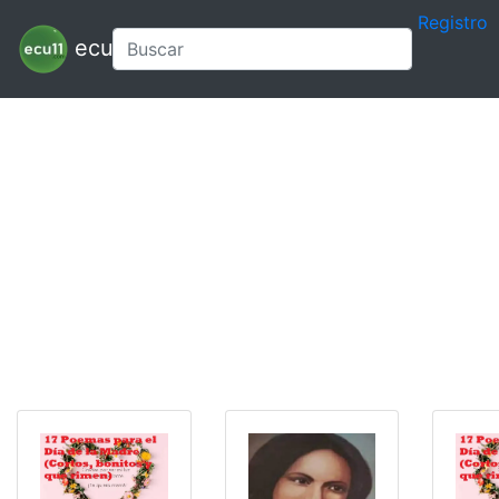
Registro
ecu11