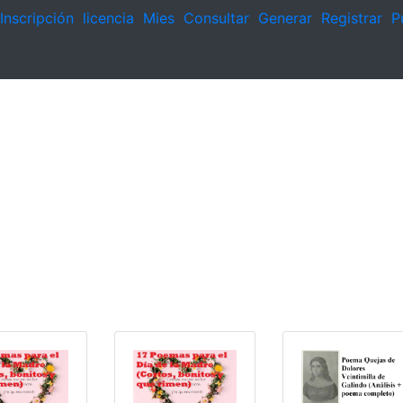
Inscripción
licencia
Mies
Consultar
Generar
Registrar
P