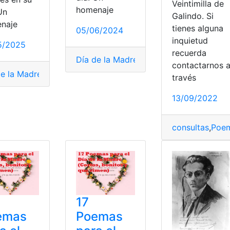
Veintimilla de
homenaje
Un
Galindo. Si
naje
tienes alguna
05/06/2024
inquietud
5/2025
recuerda
Día de la Madre
,
poema para niños
,
poem
contactarnos 
de la Madre
ta
,
poetas ecuatorianos
,
madres
,
Poema
,
poema para niños
,
poemas corto
través
Noticias
,
poeta
,
política
13/09/2022
consultas
,
Poe
17
emas
Poemas