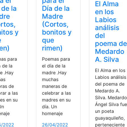
a el
para el
El Alma
 de la
Día de la
en los
dre
Madre
Labios
rtos,
(Cortos,
análisis
itos y
bonitos y
del
e
que
poema de
en)
rimen)
Medardo
A. Silva
as para
Poemas para
a de la
el día de la
El Alma en los
e .Hay
madre .Hay
Labios análisis
as
muchas
del poema de
ras de
maneras de
Medardo A.
rar a las
celebrar a las
Silva. Medardo
es en su
madres en su
Ángel Silva fue
Un
día. Un
un poeta
naje
homenaje
guayaquileño,
5/2022
26/04/2022
perteneciente