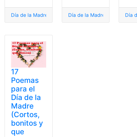
Día de la Madre
,
madres
,
Poema
Día de la Madre
,
Poemas
,
poemas corto
,
poema para 
Día 
17
Poemas
para el
Día de la
Madre
(Cortos,
bonitos y
que