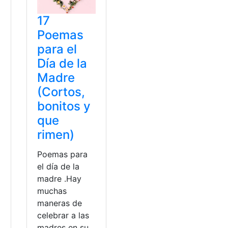
17
e
Poemas
para el
Día de la
Madre
(Cortos,
bonitos y
que
rimen)
Poemas para
el día de la
madre .Hay
muchas
maneras de
celebrar a las
madres en su