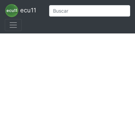
ecu11