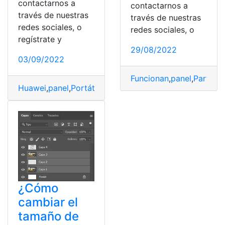
contactarnos a
contactarnos a
través de nuestras
través de nuestras
redes sociales, o
redes sociales, o
regístrate y
29/08/2022
03/09/2022
Funcionan
,
panel
,
Particip
Huawei
,
panel
,
Portátil
,
software
,
superdispositivo
¿Cómo
cambiar el
tamaño de