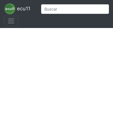
ecu11