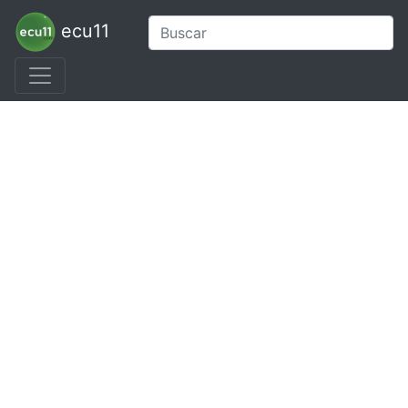
ecu11