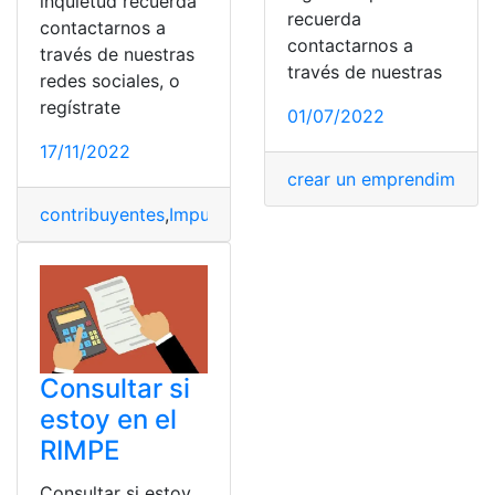
inquietud recuerda
recuerda
contactarnos a
contactarnos a
través de nuestras
través de nuestras
redes sociales, o
regístrate
01/07/2022
17/11/2022
crear un emprendimiento
contribuyentes
,
Impuesto al Valor Agregado
,
negocios 
Consultar si
estoy en el
RIMPE
Consultar si estoy