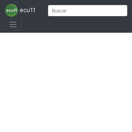
ecu11