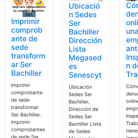
Có
Ubicació
den
n Sedes
Imprimir
onl
Ser
comprob
un
Bachiller
ante de
em
Dirección
sede
ant
Lista
transform
Ins
Megased
ar Ser
n d
es
Bachiller
Tra
Senescyt
Imprimir
Cóm
Ubicación
comprobante
denu
Sedes Ser
de sede
onlin
Bachiller,
transformar
empr
Dirección de
Ser Bachiller.
Insp
Sedes Ser
Imprimir
Traba
Bachiller Lista
comprobantes
tiene
de Sedes
de sede Ser
inqu