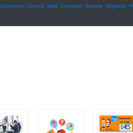
Inscripción
licencia
Mies
Consultar
Generar
Registrar
P