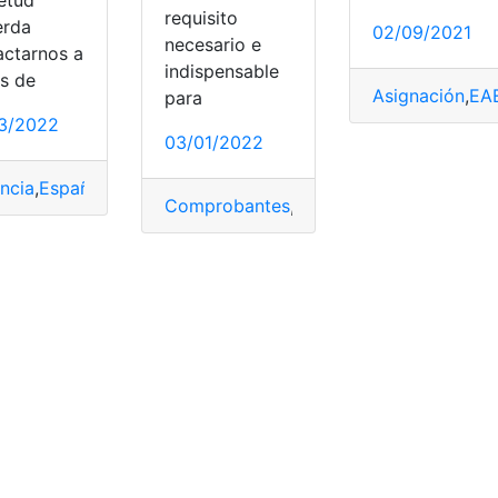
requisito
erda
02/09/2021
necesario e
actarnos a
indispensable
és de
Asignación
,
EA
para
3/2022
03/01/2022
ncia
,
España
,
Internet
,
Sedes
,
Seguridad
Sedes
,
SENESCYT
,
Ser Bachiller
Comprobantes
,
imprimir
,
Sedes
,
Ser Bachi
Ministerio de educación
,
Sedes