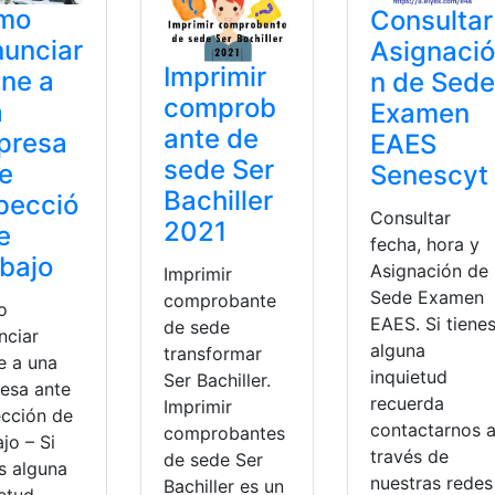
mo
Consultar
unciar
Asignació
Imprimir
ine a
n de Sede
comprob
a
Examen
ante de
presa
EAES
sede Ser
e
Senescyt
Bachiller
pecció
Consultar
2021
e
fecha, hora y
bajo
Asignación de
Imprimir
Sede Examen
comprobante
o
EAES. Si tiene
de sede
nciar
alguna
transformar
e a una
inquietud
Ser Bachiller.
esa ante
recuerda
Imprimir
ección de
contactarnos 
comprobantes
jo – Si
través de
de sede Ser
s alguna
nuestras redes
Bachiller es un
ietud