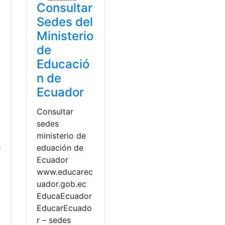
Consultar
Sedes del
Ministerio
de
Educació
n de
Ecuador
Consultar
sedes
ministerio de
s
eduación de
Ecuador
www.educarec
uador.gob.ec
a
EducaEcuador
EducarEcuado
r – sedes