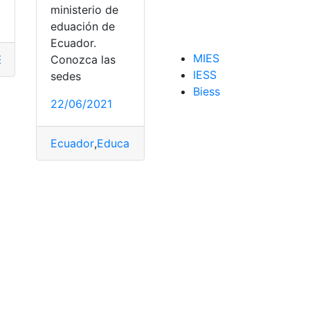
ministerio de
eduación de
Ecuador.
MIES
Conozca las
ES
,
Ecuador
,
Examen
,
Sedes
,
SENESCYT
IESS
sedes
Biess
22/06/2021
ller
Ecuador
,
Educación
,
EducarEcuador
,
Herramientas