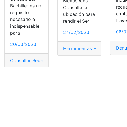
Megasedes.
Bachiller es un
recu
Consulta la
requisito
cont
ubicación para
necesario e
trav
rendir el Ser
indispensable
08/0
24/02/2023
para
20/03/2023
Denu
Herramientas Ecuador
,
Listas
,
Consultar Sedes del Ministerio de Educación
,
Ecuador
,