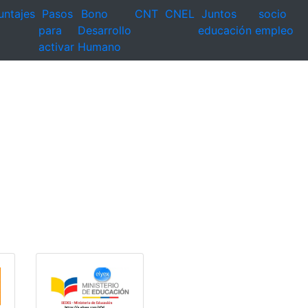
untajes
Pasos
Bono
CNT
CNEL
Juntos
socio
para
Desarrollo
educación
empleo
activar
Humano