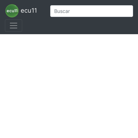
ecu11