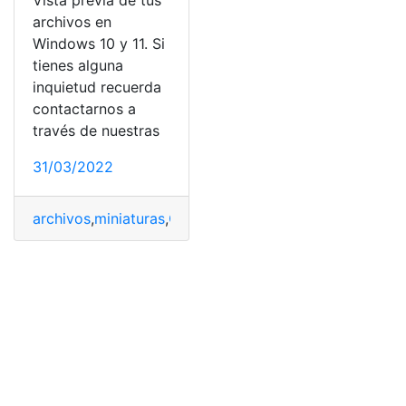
Vista previa de tus
archivos en
Windows 10 y 11. Si
tienes alguna
inquietud recuerda
contactarnos a
través de nuestras
31/03/2022
archivos
,
miniaturas
,
QuickLook
,
vista previa
,
Windows 10