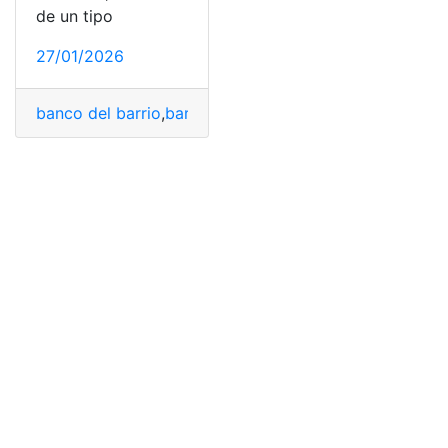
de un tipo
27/01/2026
banco del barrio
,
barrios
,
manzana
,
vecindad
,
Vivienda
,
V