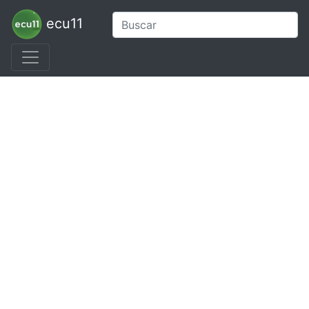
ecu11