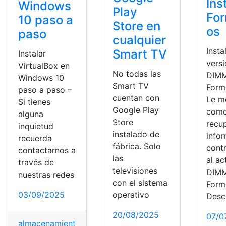
Ins
Windows
Play
For
10 paso a
Store en
os
paso
cualquier
Insta
Smart TV
Instalar
vers
VirtualBox en
No todas las
DIM
Windows 10
Smart TV
Formu
paso a paso –
cuentan con
Le m
Si tienes
Google Play
com
alguna
Store
recup
inquietud
instalado de
info
recuerda
fábrica. Solo
cont
contactarnos a
las
al ac
través de
televisiones
DIM
nuestras redes
con el sistema
Formu
operativo
03/09/2025
Desc
20/08/2025
07/0
almacenamiento
,
Box
,
imagen ISO
,
informáticas
,
Instalar
,