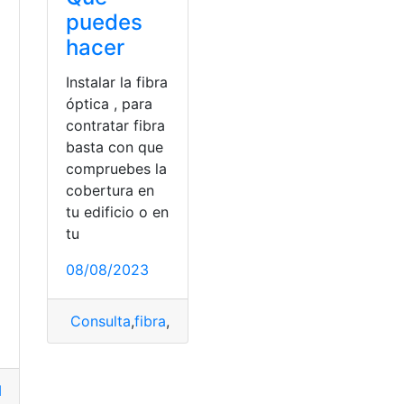
puedes
hacer
Instalar la fibra
óptica , para
contratar fibra
basta con que
compruebes la
cobertura en
tu edificio o en
tu
a
08/08/2023
Consulta
,
fibra
,
Fibra Óptica
,
Instalar
,
Vecinos
lar
,
navegador
,
Navegador Chrome
,
Smart
,
Smart TV