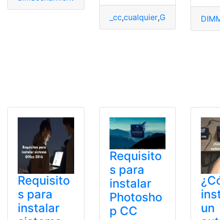
_cc
,
cualquier
,
Google
,
Instalar
,
DIM
Requisito
s para
Requisito
¿C
instalar
s para
ins
Photosho
instalar
un
p CC