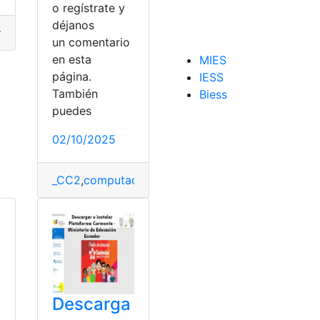
o regístrate y
déjanos
mulario
,
Información
,
Instalar
,
SRI
un comentario
en esta
MIES
página.
IESS
También
Biess
puedes
02/10/2025
_CC2
,
computadora
,
Descargar
,
firmaEc
,
Instalar
Descarga