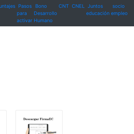
untajes
Pasos
Bono
CNT
CNEL
Juntos
socio
para
Desarrollo
educación
empleo
activar
Humano