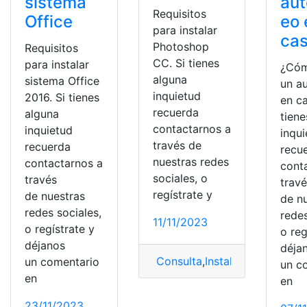
sistema
aut
Requisitos
Office
eo 
para instalar
ca
Photoshop
Requisitos
CC. Si tienes
para instalar
¿Cóm
alguna
sistema Office
un a
inquietud
2016. Si tienes
en ca
recuerda
alguna
tiene
contactarnos a
inquietud
inqu
través de
recuerda
recu
nuestras redes
contactarnos a
cont
sociales, o
través
trav
regístrate y
de nuestras
de n
redes sociales,
redes
11/11/2023
o regístrate y
o reg
déjanos
déja
Consulta
,
Instalar
,
photoshop
,
un comentario
un c
en
en
23/11/2023