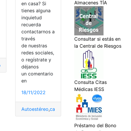
en casa? Si
tienes alguna
a
inquietud
recuerda
contactarnos a
través
de nuestras
redes sociales,
o regístrate y
icado
,
digital
,
Instalar
,
IPHONE
déjanos
un comentario
en
18/11/2022
Autoestéreo
,
casa
,
encender
,
Instalar
,
Pasos
,
pasos a