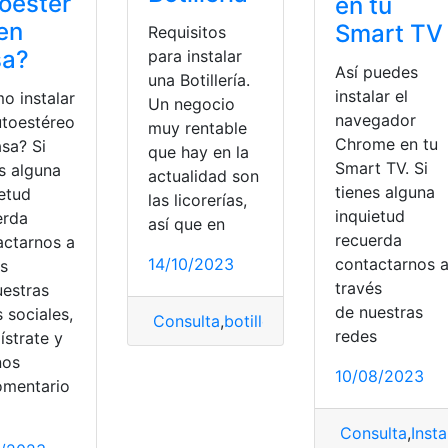
oestér
en tu
en
Smart TV
Requisitos
sa?
para instalar
Así puedes
una Botillería.
instalar el
o instalar
Un negocio
navegador
utoestéreo
muy rentable
Chrome en tu
sa? Si
que hay en la
Smart TV. Si
s alguna
actualidad son
tienes alguna
ietud
las licorerías,
inquietud
erda
así que en
recuerda
actarnos a
14/10/2023
contactarnos 
és
través
uestras
de nuestras
 sociales,
Consulta
,
botillería
,
Instalar
,
Requisitos
redes
ístrate y
nos
10/08/2023
Requisitos
omentario
Consulta
,
Insta