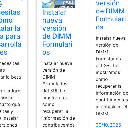
versión
é
de DIMM
Instalar
esitas
Formulari
nueva
cómo
os
versión
talar la
de DIMM
a para
Instalar nueva
Formulari
arrolla
versión de
os
res
DIMM
Formularios
Instalar nueva
necesitas
del SRI. Le
versión de
mo
mostramos
DIMM
lar la beta
como
Formularios
recuperar la
del SRI. Le
rrolladore
información d
mostramos
amos a
contribuyentes
como
icarte qué
al actualizar el
recuperar la
itas y
DIMM
información de
 instalar
contribuyentes
30/10/2025
ersiones