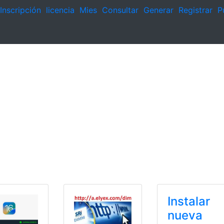
Inscripción
licencia
Mies
Consultar
Generar
Registrar
P
Instalar
nueva