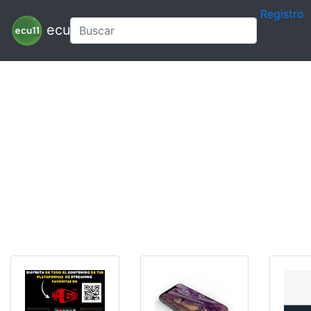
Registro
ecu11