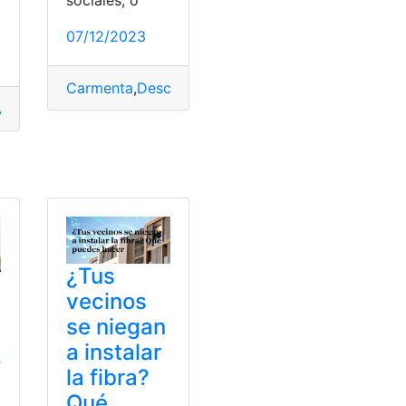
sociales, o
07/12/2023
Carmenta
,
Descargar
,
Instalar
,
MINEDUC
,
plataform
M
,
Instalar
,
versión
r
,
Usar
¿Tus
vecinos
se niegan
a instalar
o
la fibra?
Qué