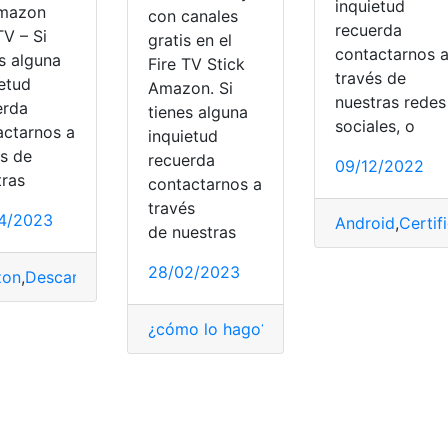
inquietud
mazon
con canales
recuerda
TV – Si
gratis en el
contactarnos 
s alguna
Fire TV Stick
través de
ietud
Amazon. Si
nuestras redes
erda
tienes alguna
sociales, o
actarnos a
inquietud
és de
recuerda
09/12/2022
tras
contactarnos a
través
4/2023
Android
,
Certif
de nuestras
28/02/2023
zon
,
Descargar
,
Fire
,
HBO Max
,
Instalar
¿cómo lo hago?
,
Instalar
,
tivify
casa
,
Instalar