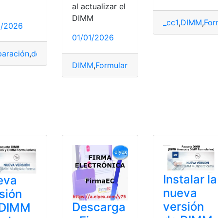
al actualizar el
DIMM
_cc1
,
DIMM
,
For
1/2026
01/01/2026
aración
,
desarrolladores
,
Descargado
,
Instalar
,
versiones
DIMM
,
Formulario
,
Instalar
,
SRI
,
top2
,
top3
alar
,
Número de Teléfono
,
Teléfonos
Instalar la
eva
nueva
sión
versión
Descarga
 DIMM