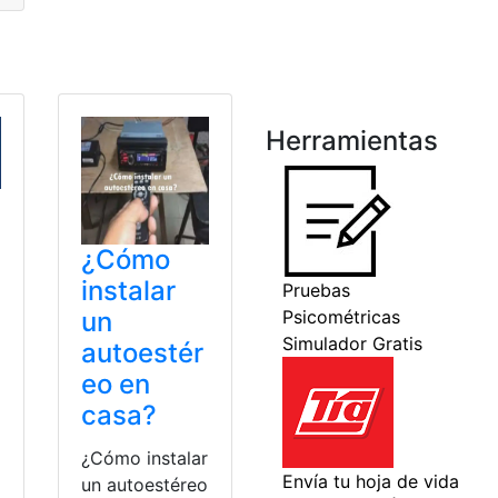
Herramientas
¿Cómo
instalar
un
autoestér
eo en
casa?
¿Cómo instalar
un autoestéreo