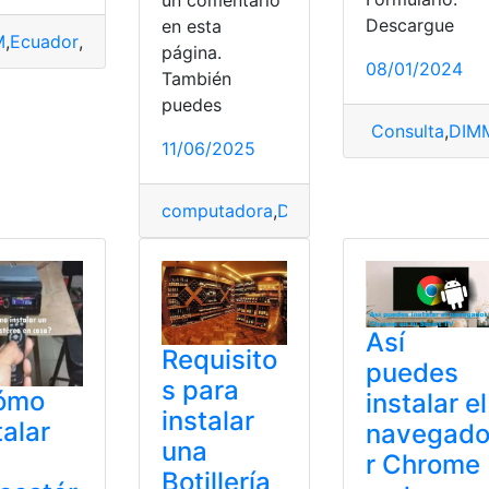
un comentario
Descargue
en esta
Play
,
Smart
,
Store
,
TV
M
,
Ecuador
,
Formulario
,
Instalar
,
top2
,
versión
página.
08/01/2024
También
puedes
Consulta
,
DIM
11/06/2025
computadora
,
Descargar
,
firmaEc
,
Instala
Así
Requisito
puedes
s para
ómo
instalar el
instalar
talar
navegad
una
r Chrome
Botillería