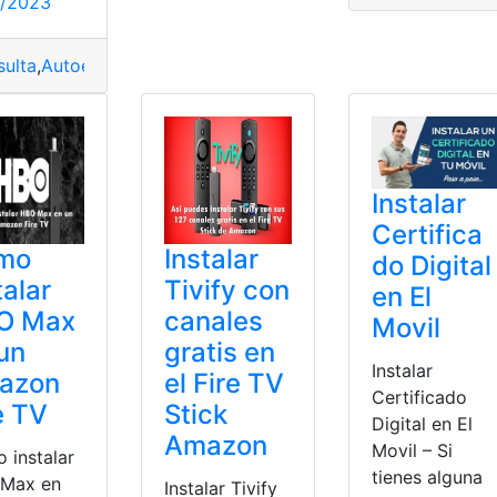
1/2023
ulta
,
Autoestéreo
,
casa
,
Instalar
Instalar
Certifica
mo
Instalar
do Digital
talar
Tivify con
en El
O Max
canales
Movil
un
gratis en
Instalar
azon
el Fire TV
Certificado
e TV
Stick
Digital en El
Amazon
Movil – Si
 instalar
tienes alguna
Max en
Instalar Tivify