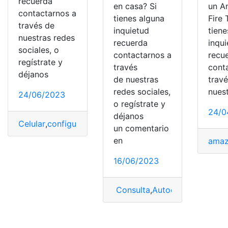
recuerda
en casa? Si
un A
contactarnos a
tienes alguna
Fire 
través de
inquietud
tiene
nuestras redes
recuerda
inqu
sociales, o
contactarnos a
recu
regístrate y
través
cont
déjanos
de nuestras
trav
redes sociales,
nues
24/06/2023
o regístrate y
24/0
déjanos
Celular
,
configuración
,
Instalar
,
números
,
tecnologia
un comentario
en
ama
16/06/2023
Consulta
,
Autoestéreo
,
carro
,