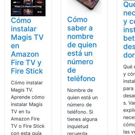
Qu
nec
Cómo
Cómo
y 
saber a
instalar
ins
nombre
Magis TV
bet
de quien
en
des
está un
Amazon
do
número
Fire TV y
Qué 
de
Fire Stick
y có
teléfono
insta
Cómo instalar
para
Magis TV.
Nombre de
desa
Aprende cómo
quien está un
s. V
instalar Magis
número de
expl
TV en tu
teléfono. Si
neces
Amazon Fire
tienes alguna
cómo
TV o Fire Stick
inquietud
las v
con esta guía
recuerda