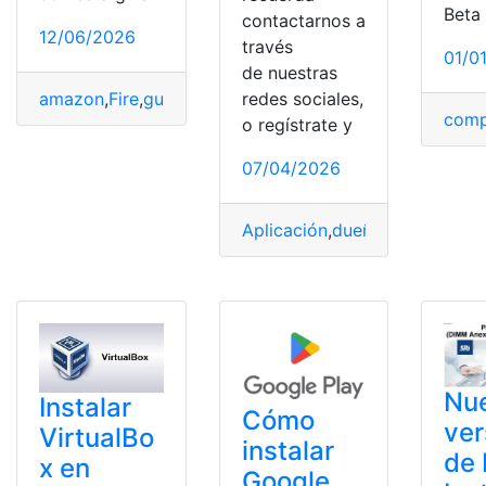
Beta
contactarnos a
12/06/2026
través
01/0
de nuestras
amazon
,
Fire
,
guía
,
Instalar
,
Magis
,
Paso
,
Stick
,
TV
redes sociales,
comp
o regístrate y
07/04/2026
Aplicación
,
dueño
,
función
,
Inst
Nu
Instalar
Cómo
ver
VirtualBo
instalar
de
x en
Google