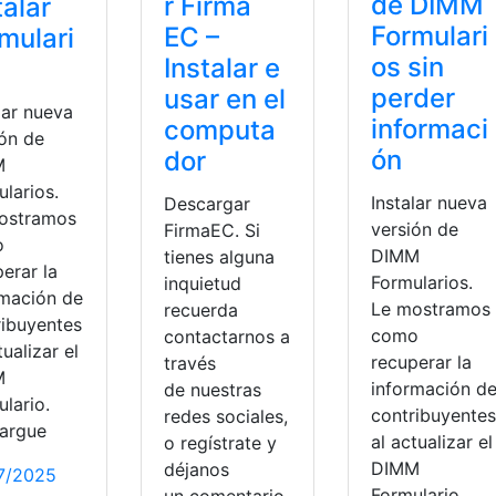
de DIMM
r Firma
talar
Formulari
EC –
mulari
os sin
Instalar e
perder
usar en el
lar nueva
informaci
computa
ión de
ón
dor
M
larios.
Instalar nueva
Descargar
ostramos
versión de
FirmaEC. Si
o
DIMM
tienes alguna
erar la
Formularios.
inquietud
rmación de
Le mostramos
recuerda
ribuyentes
como
contactarnos a
tualizar el
recuperar la
través
M
información d
de nuestras
lario.
contribuyentes
redes sociales,
argue
al actualizar el
o regístrate y
DIMM
déjanos
7/2025
tecnologia
,
Virtual
,
windows
,
Windows 10
Formulario.