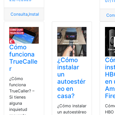
07/1
Consulta
,
Instalar
,
Office
,
Requisitos
,
Sistema Office
Cons
Cómo
funciona
¿Cómo
Có
TrueCalle
instalar
ins
r
un
HB
¿Cómo
autoestér
en 
funciona
eo en
Am
TrueCaller? –
casa?
Fir
Si tienes
alguna
¿Cómo instalar
Cómo
inquietud
un autoestéreo
HBO 