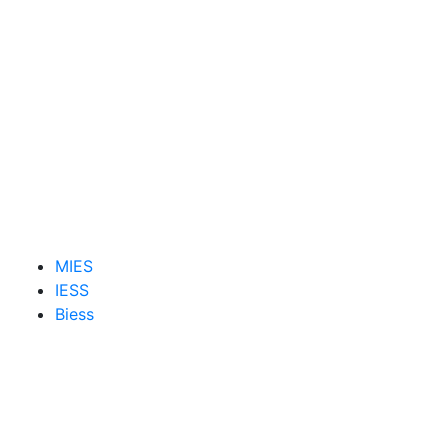
MIES
IESS
Biess