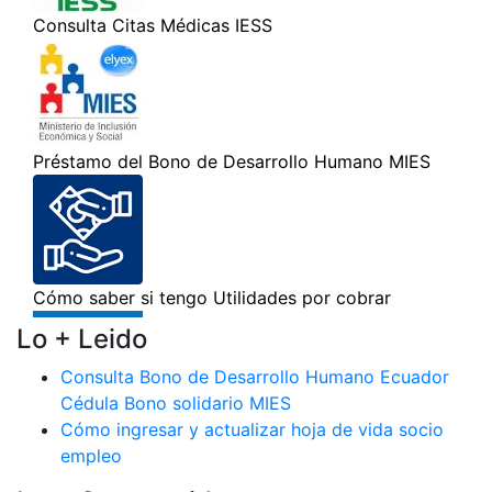
Lo + Leido
Consulta Bono de Desarrollo Humano Ecuador
Cédula Bono solidario MIES
Cómo ingresar y actualizar hoja de vida socio
empleo