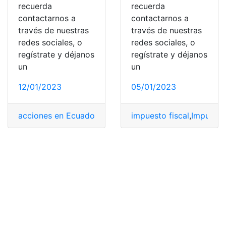
recuerda
recuerda
contactarnos a
contactarnos a
través de nuestras
través de nuestras
redes sociales, o
redes sociales, o
regístrate y déjanos
regístrate y déjanos
un
un
12/01/2023
05/01/2023
acciones en Ecuador
,
base impuestos
impuesto fiscal
,
Calcular Impues
,
Impuesto