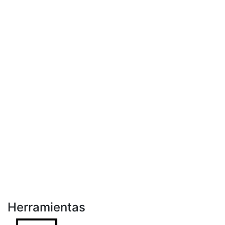
Herramientas