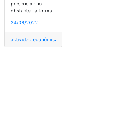
presencial; no
obstante, la forma
24/06/2022
actividad económica
,
Histórico de actividades
,
Imprimi