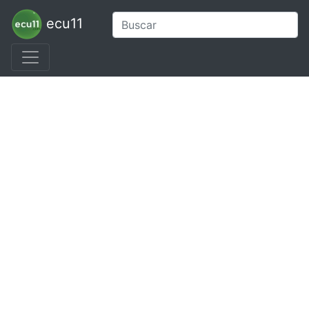
ecu11