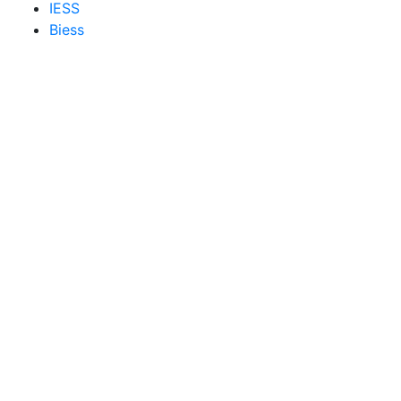
IESS
Biess