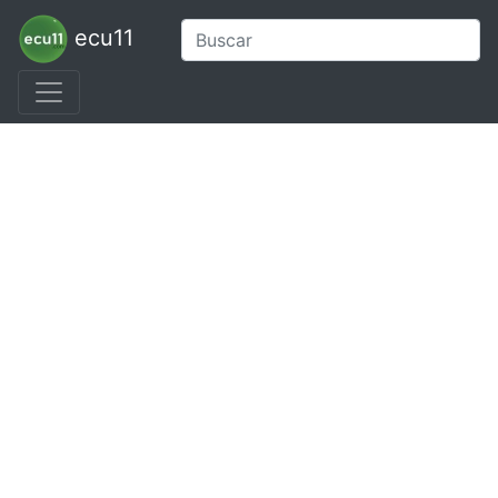
ecu11