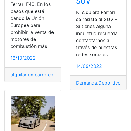
SUV
Ferrari F40. En los
pasos que está
Ni siquiera Ferrari
dando la Unión
se resiste al SUV –
Europea para
Si tienes alguna
prohibir la venta de
inquietud recuerda
motores de
contactarnos a
combustión más
través de nuestras
redes sociales,
18/10/2022
14/09/2022
alquilar un carro en Perú
,
carro
,
carro eléctrico
,
Carros
,
f
Demanda
,
Deportivo
,
ferr