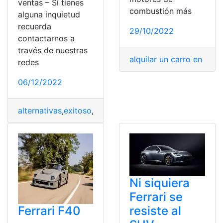
ventas – Si tienes
combustión más
alguna inquietud
recuerda
29/10/2022
contactarnos a
través de nuestras
alquilar un carro en Perú
redes
06/12/2022
alternativas
,
exitoso
,
ferrari
,
modelos SUV
,
ventas
Ni siquiera
Ferrari se
resiste al
Ferrari F40