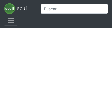
ecu11