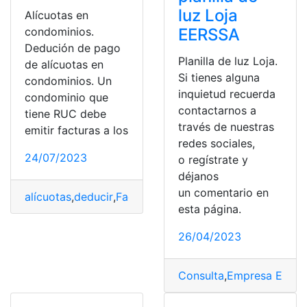
luz Loja
Alícuotas en
condominios.
EERSSA
Dedución de pago
Planilla de luz Loja.
de alícuotas en
Si tienes alguna
condominios. Un
inquietud recuerda
condominio que
contactarnos a
tiene RUC debe
través de nuestras
emitir facturas a los
redes sociales,
24/07/2023
o regístrate y
déjanos
un comentario en
alícuotas
,
deducir
,
Facturas
,
Pagos
,
RUC
esta página.
26/04/2023
Consulta
,
Empresa Eléctr