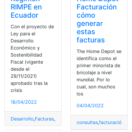
RIMPE en
Facturación
Ecuador
cómo
generar
Con el proyecto de
estas
Ley para el
facturas
Desarrollo
Económico y
The Home Depot se
Sostenibilidad
identifica como el
Fiscal (vigente
primer minorista de
desde el
bricolaje a nivel
29/11/2021)
mundial. Por lo
aprobado tras la
cual, son muchos
crisis
los
18/04/2022
04/04/2022
Desarrollo
,
Facturas
,
Impuesto
,
Ingreso
,
tarifa
consultas
,
facturación
,
Fa