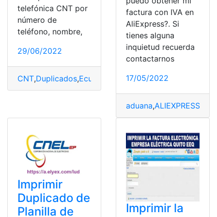
puedo obtener mi
telefónica CNT por
factura con IVA en
número de
AliExpress?. Si
teléfono, nombre,
tienes alguna
inquietud recuerda
29/06/2022
contactarnos
17/05/2022
CNT
,
Duplicados
,
Ecuador
,
Facturas
,
Planilla
aduana
,
ALIEXPRESS
,
Fac
Imprimir
Duplicado de
Imprimir la
Planilla de