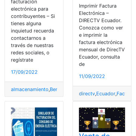
facturación
Imprimir Factura
electrónica para
Electrónica –
contribuyentes – Si
DIRECTV Ecuador.
tienes alguna
Conozca como ver
inquietud recuerda
e imprimir la
contactarnos a
factura electrónica
través de nuestras
mensual de DirecTV
redes sociales, o
Ecuador, consulta
regístrate
de
17/09/2022
11/09/2022
almacenamiento
,
Beneficios
,
ciudadano contribuyente
,
F
directv
,
Ecuador
,
Factura 