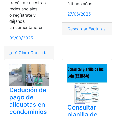
través de nuestras
últimos años
redes sociales,
27/06/2025
o regístrate y
déjanos
un comentario en
Descargar
,
Facturas
,
impr
09/09/2025
_cc1
,
Claro
,
Consulta
,
Ecuador.
,
facturación
,
Facturas
,
Pag
Dedución de
pago de
alícuotas en
Consultar
condominios
planilla de