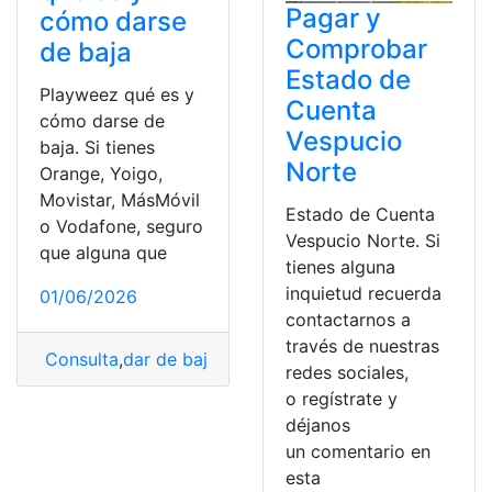
Pagar y
cómo darse
Comprobar
de baja
Estado de
Playweez qué es y
Cuenta
cómo darse de
Vespucio
baja. Si tienes
Norte
Orange, Yoigo,
Movistar, MásMóvil
Estado de Cuenta
o Vodafone, seguro
Vespucio Norte. Si
que alguna que
tienes alguna
inquietud recuerda
01/06/2026
contactarnos a
través de nuestras
Consulta
,
dar de baja
,
Facturas
,
Información
,
Pagos
,
Pla
redes sociales,
o regístrate y
déjanos
un comentario en
esta