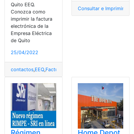
Quito EEQ.
Consultar e Imprimir
,
Des
Conozca como
imprimir la factura
electrónica de la
Empresa Eléctrica
de Quito
25/04/2022
contactos
,
EEQ
,
Facturas
,
Luz
,
Servicio en linea
Régimen
Home Depot