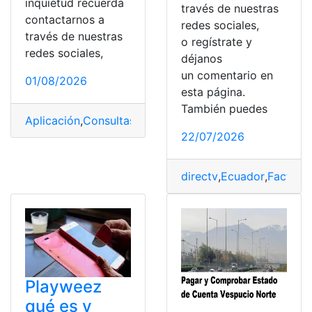
inquietud recuerda
través de nuestras
contactarnos a
redes sociales,
través de nuestras
o regístrate y
redes sociales,
déjanos
un comentario en
01/08/2026
esta página.
También puedes
Aplicación
,
Consultas
,
contratos
,
Facturas
,
hidrocentro
22/07/2026
directv
,
Ecuador
,
Factura
Playweez
qué es y