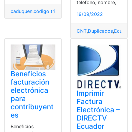
teléfono, nombre,
caduquen
,
código tributario
,
contribuyentes
,
Facturas
,
s
19/09/2022
CNT
,
Duplicados
,
Ecuado
Beneficios
facturación
electrónica
Imprimir
para
Factura
contribuyent
Electrónica –
es
DIRECTV
Ecuador
Beneficios