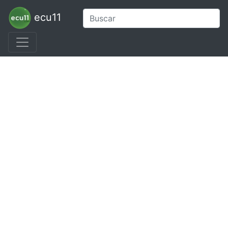
ecu11