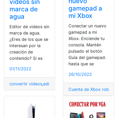
nuevo
videos sin
gamepad a
marca de
mi Xbox
agua
Conectar un nuevo
Editor de videos sin
gamepad a mi
marca de agua.
Xbox. Enciende tu
¿Eres de los que se
consola. Mantén
interesan por la
pulsado el botón
creación de
Guía del gamepad.
contenido? Si es
hasta que se
01/11/2022
26/10/2022
convertir videos
,
edicion
,
editar videos
,
editor de video
Cuenta de Xbox robada
,