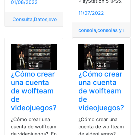
PlayStation 5 (PS5)
01/08/2022
11/07/2022
Consulta
,
Datos
,
evolución de los videojuegos
,
Informa
consola
,
consolas y móvi
¿Cómo crear
¿Cómo crear
una cuenta
una cuenta
de wolfteam
de wolfteam
de
de
videojuegos?
videojuegos?
¿Cómo crear una
¿Cómo crear una
cuenta de wolfteam
cuenta de wolfteam
de videojuegos?. En
de videojuegos?.