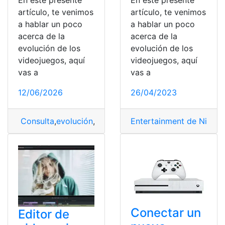
En este presente
En este presente
artículo, te venimos
artículo, te venimos
a hablar un poco
a hablar un poco
acerca de la
acerca de la
evolución de los
evolución de los
videojuegos, aquí
videojuegos, aquí
vas a
vas a
12/06/2026
26/04/2023
Consulta
,
evolución
,
evolución de los videojuegos
Entertainment de Ninte
,
reco
Conectar un
Editor de