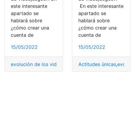
este interesante
En este interesante
apartado se
apartado se
hablará sobre
hablará sobre
¿cómo crear una
¿cómo crear una
cuenta de
cuenta de
15/05/2022
15/05/2022
evolución de los videojuegos
,
Actitudes únicas
Hostile to Epoxyn
,
evoluci
,
Moned