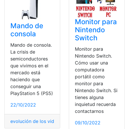
Monitor para
Mando de
Nintendo
consola
Switch
Mando de consola.
Monitor para
La crisis de
Nintendo Switch.
semiconductores
Cómo usar una
que vivimos en el
computadora
mercado está
portátil como
haciendo que
monitor para
conseguir una
Nintendo Switch. Si
PlayStation 5 (PS5)
tienes alguna
inquietud recuerda
22/10/2022
contactarnos
evolución de los videojuegos
,
evolución de los videoju
09/10/2022