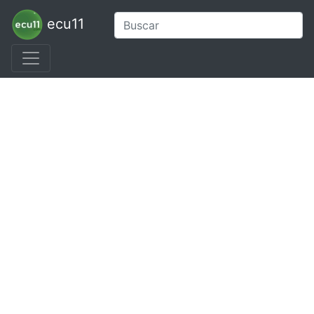
ecu11