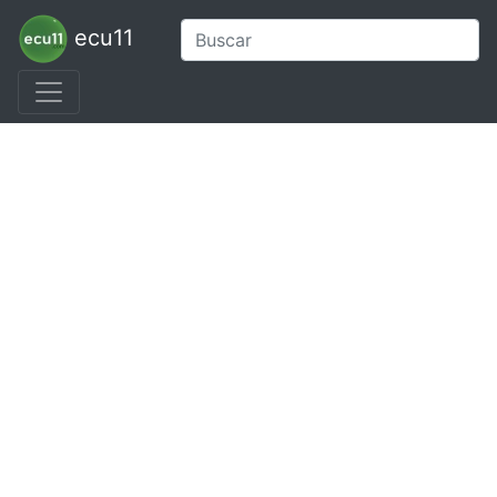
ecu11