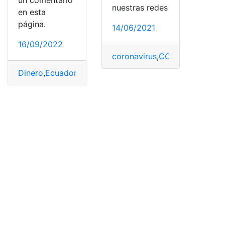
nuestras redes
en esta
página.
14/06/2021
16/09/2022
coronavirus
,
COVID-19
,
dosis
,
e
Dinero
,
Ecuador
,
Enfermera
,
enfermero
,
Salario Básico
,
sa