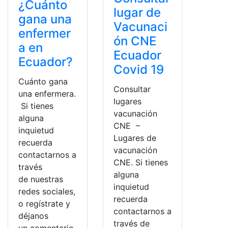
¿Cuánto
lugar de
gana una
Vacunaci
enfermer
ón CNE
a en
Ecuador
Ecuador?
Covid 19
Cuánto gana
Consultar
una enfermera.
lugares
Si tienes
vacunación
alguna
CNE –
inquietud
Lugares de
recuerda
vacunación
contactarnos a
CNE. Si tienes
través
alguna
de nuestras
inquietud
redes sociales,
recuerda
o regístrate y
contactarnos a
déjanos
través de
un comentario