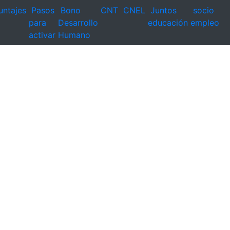
untajes
Pasos
Bono
CNT
CNEL
Juntos
socio
para
Desarrollo
educación
empleo
activar
Humano