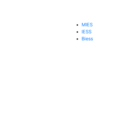
MIES
IESS
acunación
Biess