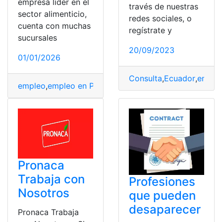
empresa líder en el
través de nuestras
sector alimenticio,
redes sociales, o
cuenta con muchas
regístrate y
sucursales
20/09/2023
01/01/2026
Consulta
,
Ecuador
,
emple
empleo
,
empleo en Pronaca
,
Ofertas
,
Ofertas de emple
Pronaca
Trabaja con
Profesiones
Nosotros
que pueden
desaparecer
Pronaca Trabaja