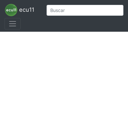
ecu11