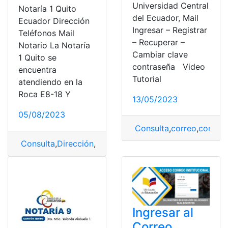
Universidad Central
Notaría 1 Quito
del Ecuador, Mail
Ecuador Dirección
Ingresar – Registrar
Teléfonos Mail
– Recuperar –
Notario La Notaría
Cambiar clave
1 Quito se
contraseña Video
encuentra
Tutorial
atendiendo en la
Roca E8-18 Y
13/05/2023
05/08/2023
Consulta
,
correo
,
correo 
Consulta
,
Dirección
,
Dirección Teléfono E-Mail
,
email
,
no
Ingresar al
Correo