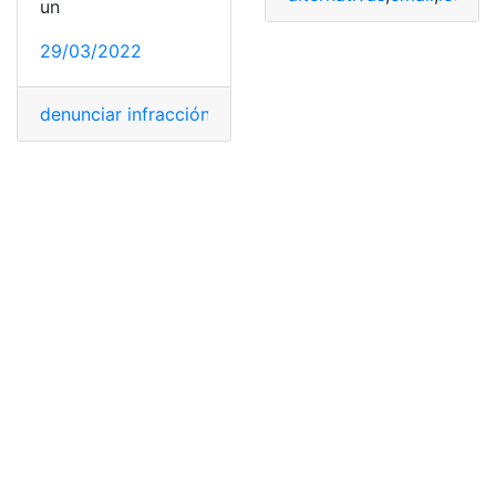
un
29/03/2022
denunciar infracción
,
email
,
privacidad
,
teléfono
,
Tik Tok