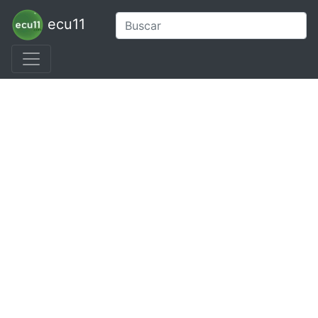
ecu11