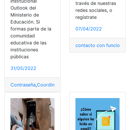
Institucional
través de nuestras
Outlook del
redes sociales, o
Ministerio de
regístrate
Educación. Si
formas parte de la
07/04/2022
comunidad
educativa de las
contacto con funcionari
instituciones
públicas
31/05/2022
Contraseña
,
Coordinación
,
Correo Institucional
,
email
,
Re