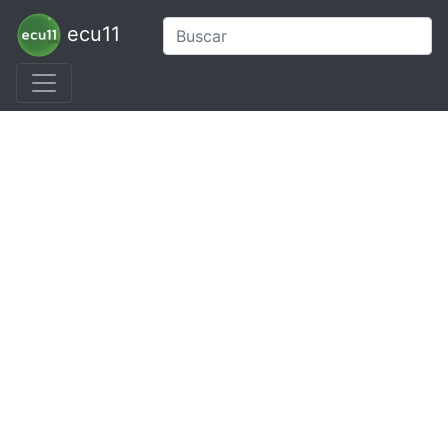
ecu11