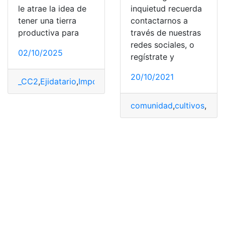
le atrae la idea de
inquietud recuerda
tener una tierra
contactarnos a
productiva para
través de nuestras
redes sociales, o
02/10/2025
regístrate y
20/10/2021
_CC2
,
Ejidatario
,
Importancia
,
Mexico
,
Requisitos
,
respons
comunidad
,
cultivos
,
Ejida