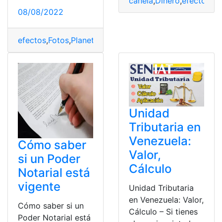
canela
,
Dinero
,
efectos
,
el
08/08/2022
efectos
,
Fotos
,
Planeta
,
Solicitar
,
teléfono
Unidad
Tributaria en
Venezuela:
Cómo saber
Valor,
si un Poder
Cálculo
Notarial está
vigente
Unidad Tributaria
en Venezuela: Valor,
Cómo saber si un
Cálculo – Si tienes
Poder Notarial está