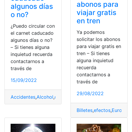
abonos para
algunos días
viajar gratis
o no?
en tren
¿Puedo circular con
Ya podemos
el carnet caducado
solicitar los abonos
algunos días o no?
para viajar gratis en
– Si tienes alguna
tren – Si tienes
inquietud recuerda
alguna inquietud
contactarnos a
recuerda
través de
contactarnos a
15/09/2022
través de
29/08/2022
Accidentes
,
Alcohol
,
carnet
,
carnet de conducir
,
daños
,
e
Billetes
,
efectos
,
Europa
,
G