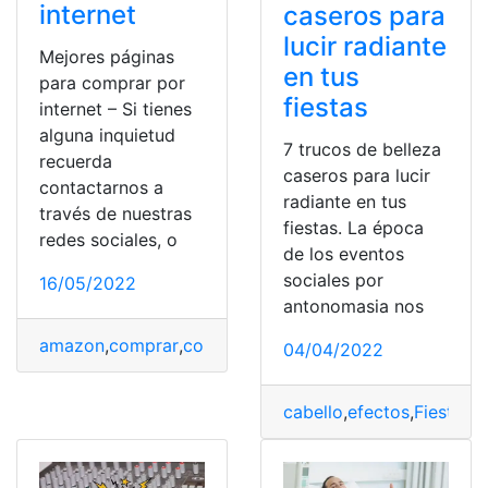
internet
caseros para
lucir radiante
Mejores páginas
en tus
para comprar por
fiestas
internet – Si tienes
alguna inquietud
7 trucos de belleza
recuerda
caseros para lucir
contactarnos a
radiante en tus
través de nuestras
fiestas. La época
redes sociales, o
de los eventos
sociales por
16/05/2022
antonomasia nos
amazon
,
comprar
,
compras en línea
,
efectos
,
Internet
04/04/2022
cabello
,
efectos
,
Fiestas
,
p