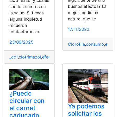
clotrimazol y cuáles
buenos efectos? La
son los efectos en
mejor medicina
la salud. Si tienes
natural que se
alguna inquietud
recuerda
17/11/2022
contactarnos a
23/09/2025
Clorofila
,
consumo
,
efect
_cc1
,
clotrimazol
,
efectos
,
Salud
¿Puedo
circular con
Ya podemos
el carnet
solicitar los
caducado