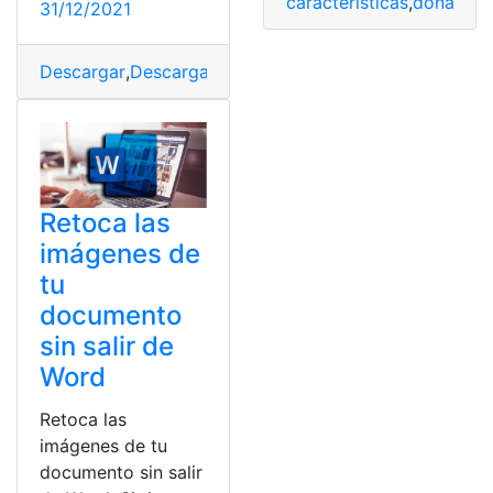
características
,
donar
,
efe
31/12/2021
Descargar
,
Descargas
,
efectos
,
Efectos de sonido
,
Grati
Retoca las
imágenes de
tu
documento
sin salir de
Word
Retoca las
imágenes de tu
documento sin salir