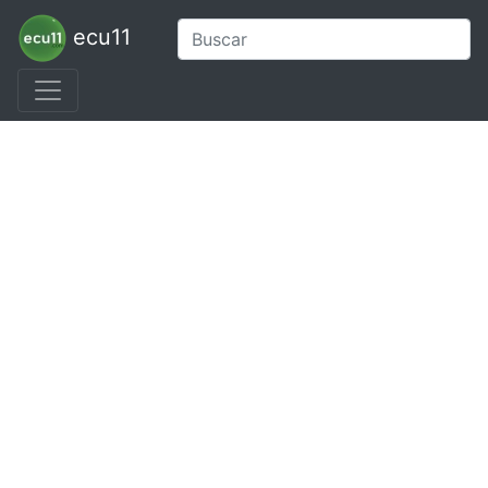
ecu11