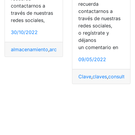
recuerda
contactarnos a
contactarnos a
través de nuestras
través de nuestras
redes sociales,
redes sociales,
30/10/2022
o regístrate y
déjanos
un comentario en
almacenamiento
,
archivos
,
Dropbox
,
Google Drive
,
Servi
09/05/2022
Clave
,
claves
,
consultas
,
C