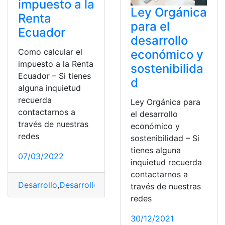
impuesto a la
Ley Orgánica
Renta
para el
Ecuador
desarrollo
Como calcular el
económico y
impuesto a la Renta
sostenibilida
Ecuador – Si tienes
d
alguna inquietud
recuerda
Ley Orgánica para
contactarnos a
el desarrollo
través de nuestras
económico y
redes
sostenibilidad – Si
tienes alguna
07/03/2022
inquietud recuerda
contactarnos a
Desarrollo
,
Desarrollo Económico
,
impuesto a la renta
,
I
través de nuestras
redes
30/12/2021