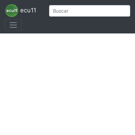
ecu11