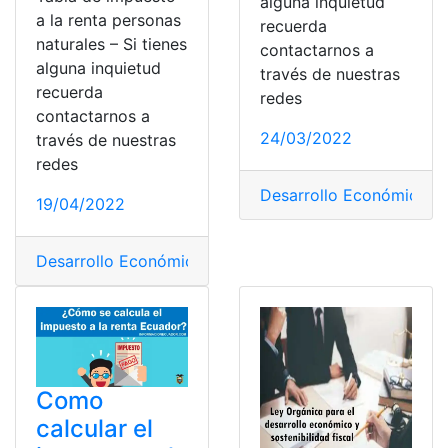
alguna inquietud
a la renta personas
recuerda
naturales – Si tienes
contactarnos a
alguna inquietud
través de nuestras
recuerda
redes
contactarnos a
24/03/2022
través de nuestras
redes
Desarrollo Económico
,
im
19/04/2022
Desarrollo Económico
,
impuesto a la renta
,
Pago
,
Perso
Como
calcular el