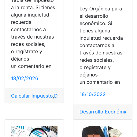
Tabla de impuesto
a la renta. Si tienes
Ley Orgánica para
alguna inquietud
el desarrollo
recuerda
económico. Si
contactarnos a
tienes alguna
través de nuestras
inquietud recuerda
redes sociales,
contactarnos a
o regístrate y
través de nuestras
déjanos
redes sociales,
un comentario en
o regístrate y
déjanos
18/02/2026
un comentario en
18/10/2022
Calcular Impuesto
,
Desarrollo Económico
,
Impuesto
,
imp
Desarrollo Económico
,
E