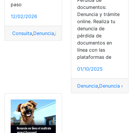
Pérdida de
paso
documentos:
Denuncia y trámite
12/02/2026
online. Realiza tu
denuncia de
Consulta
,
Denuncia
,
Denuncia en línea
,
Pérdida
,
Pérdida
pérdida de
documentos en
línea con las
plataformas de
01/10/2025
Denuncia
,
Denuncia en lí