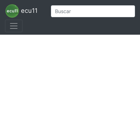
ecu11