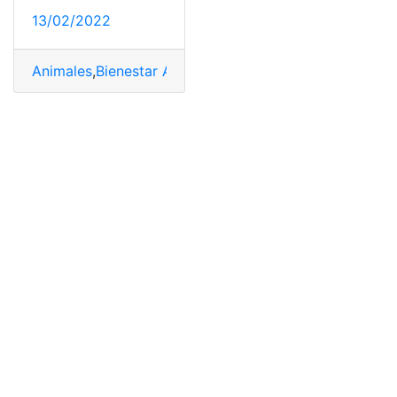
13/02/2022
Animales
,
Bienestar Animal
,
Centros de rescate animal
,