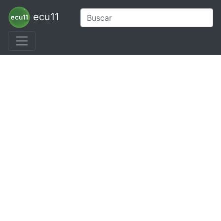
ecu11