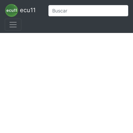
ecu11