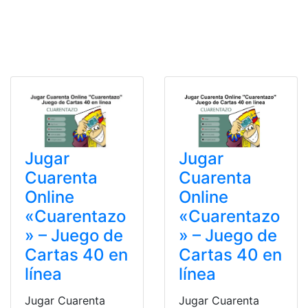
Jugar
Jugar
Cuarenta
Cuarenta
Online
Online
«Cuarentazo
«Cuarentazo
» – Juego de
» – Juego de
Cartas 40 en
Cartas 40 en
línea
línea
Jugar Cuarenta
Jugar Cuarenta