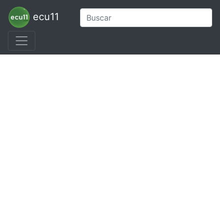
ecu11