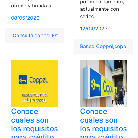
por departamento,
ofrece y brinda a
actualmente con
sedes
08/05/2023
12/04/2023
Consulta
,
coppel
,
Estado de Cuenta Afore Coppel
Banco Coppel
,
coppel
,
Re
Conoce
Conoce
cuales son
cuales son
los requisitos
los requisitos
para crédito
para crédito