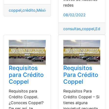
redes
coppel
,
crédito
,
México
,
Requisitos
,
Tipos
08/02/2022
consultas
,
coppel
,
Educac
Requisitos
Requisitos
para Crédito
Para Crédito
Coppel
Coppel
Requisitos para
Requisitos Para
Crédito Coppel.
Crédito Coppel – Si
¿Conoces Coppel?
tienes alguna
De ser así, te
inquietud recuerda