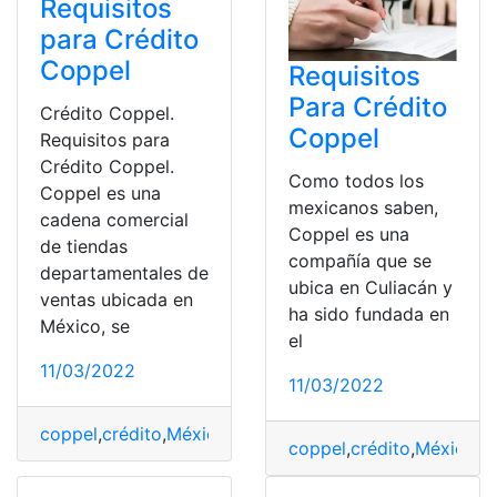
Requisitos
para Crédito
Coppel
Requisitos
Para Crédito
Crédito Coppel.
Coppel
Requisitos para
Crédito Coppel.
Como todos los
Coppel es una
mexicanos saben,
cadena comercial
Coppel es una
de tiendas
compañía que se
departamentales de
ubica en Culiacán y
ventas ubicada en
ha sido fundada en
México, se
el
11/03/2022
11/03/2022
coppel
,
crédito
,
México
,
Requisitos
,
Tipos
coppel
,
crédito
,
México
,
R