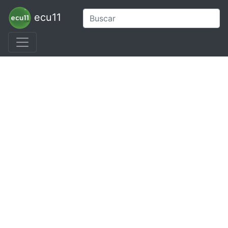
ecu11