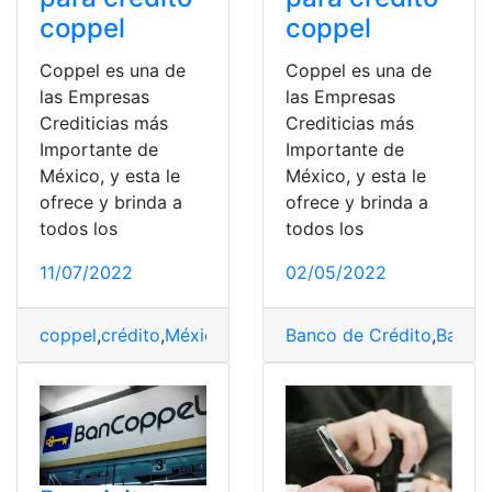
coppel
coppel
Coppel es una de
Coppel es una de
las Empresas
las Empresas
Crediticias más
Crediticias más
Importante de
Importante de
México, y esta le
México, y esta le
ofrece y brinda a
ofrece y brinda a
todos los
todos los
11/07/2022
02/05/2022
coppel
,
crédito
,
México
,
Requisitos
Banco de Crédito
,
tarjeta
,
ventajas
,
Banco 