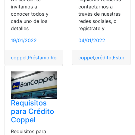
invitamos a
contactarnos a
conocer todos y
través de nuestras
cada uno de los
redes sociales, o
detalles
regístrate y
19/01/2022
04/01/2022
coppel
,
Préstamo
,
Recibir
,
Requisitos
coppel
,
tarjeta
,
crédito
,
Estudiant
Requisitos
para Crédito
Coppel
Requisitos para