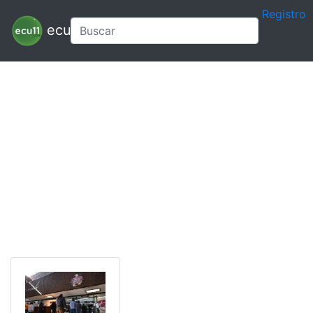
Registro
ecu11