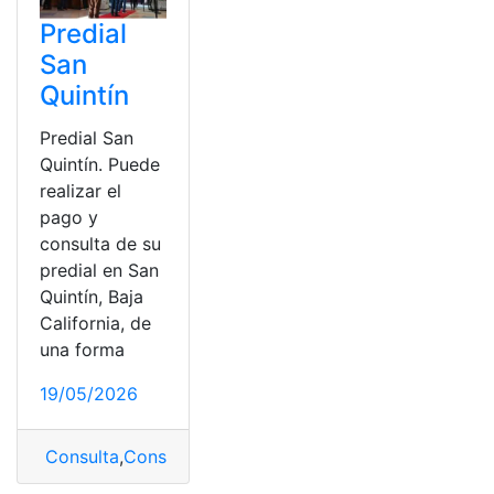
Predial
San
Quintín
Predial San
Quintín. Puede
realizar el
pago y
consulta de su
predial en San
Quintín, Baja
California, de
una forma
19/05/2026
Consulta
,
Consultar Predial San Quintín
,
Impuesto Predi