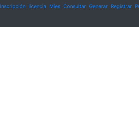
Inscripción
licencia
Mies
Consultar
Generar
Registrar
P