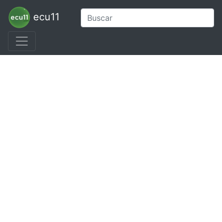
ecu11