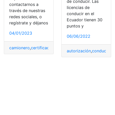
de conducir. Las
contactarnos a
licencias de
través de nuestras
conducir en el
redes sociales, o
Ecuador tienen 30
regístrate y déjanos
puntos y
04/01/2023
06/06/2022
camionero
,
certificado de conductor
,
Conductor
,
conduc
autorización
,
conductores