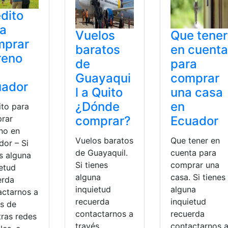
dito
ra
Vuelos
Que tener
mprar
baratos
en cuenta
reno
de
para
Guayaqui
comprar
uador
l a Quito
una casa
¿Dónde
en
ito para
comprar?
Ecuador
rar
eno en
Vuelos baratos
Que tener en
dor – Si
de Guayaquil.
cuenta para
s alguna
Si tienes
comprar una
ietud
alguna
casa. Si tienes
erda
inquietud
alguna
actarnos a
recuerda
inquietud
és de
contactarnos a
recuerda
tras redes
través
contactarnos 