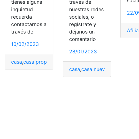
socia
tienes alguna
través de
inquietud
nuestras redes
22/0
recuerda
sociales, o
contactarnos a
regístrate y
Afili
través de
déjanos un
comentario
10/02/2023
28/01/2023
casa
,
casa propia
,
comprar casa
,
Finanzas
,
impedimento
casa
,
casa nueva
,
casa propia
,