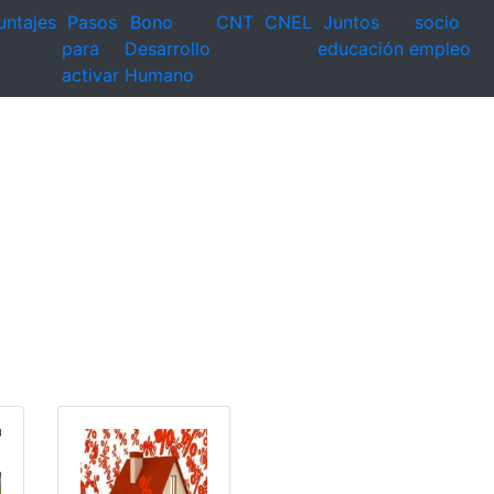
untajes
Pasos
Bono
CNT
CNEL
Juntos
socio
para
Desarrollo
educación
empleo
activar
Humano