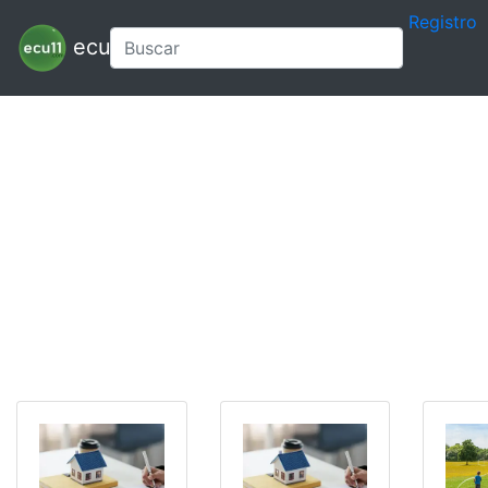
Registro
ecu11