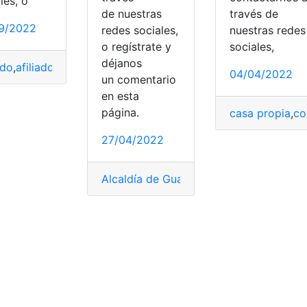
les, o
de nuestras
través de
9/2022
redes sociales,
nuestras redes
o regístrate y
sociales,
déjanos
ado
,
afiliado al IESS
,
Afiliado Biess
,
comprar
,
comprar casa
04/04/2022
un comentario
en esta
página.
casa propia
,
co
,
Mexico
27/04/2022
comprar casa
,
Mexico
,
Volaris Mexico
Alcaldía de Guayaquil
,
Baratos
,
comprar
,