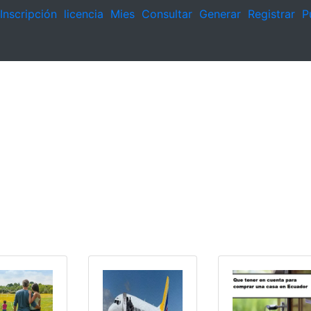
Inscripción
licencia
Mies
Consultar
Generar
Registrar
P