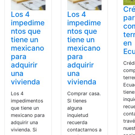
Cré
Los 4
Los 4
pa
impedime
impedime
co
ntos que
ntos que
ter
tiene un
tiene un
en
mexicano
mexicano
Ec
para
para
Créd
adquirir
adquirir
comp
una
una
terr
vivienda
vivienda
Ecua
tiene
Los 4
Comprar casa.
inqu
impedimentos
Si tienes
recu
que tiene un
alguna
cont
mexicano para
inquietud
trav
adquirir una
recuerda
nues
vivienda. Si
contactarnos a