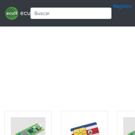
Registro
ecu11