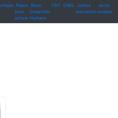
untajes
Pasos
Bono
CNT
CNEL
Juntos
socio
para
Desarrollo
educación
empleo
activar
Humano