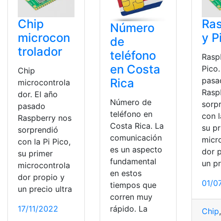
Chip
Ra
Número
microcon
y P
de
trolador
teléfono
Rasp
en Costa
Pico.
Chip
pasa
Rica
microcontrola
Rasp
dor. El año
Número de
sorp
pasado
teléfono en
con l
Raspberry nos
Costa Rica. La
su p
sorprendió
comunicación
micr
con la Pi Pico,
es un aspecto
dor 
su primer
fundamental
un p
microcontrola
en estos
dor propio y
01/0
tiempos que
un precio ultra
corren muy
17/11/2022
rápido. La
Chip