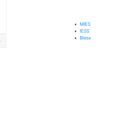
a
napdragon
,
chipM1X
MIES
IESS
Biess
MacBookPro
,
Nuevo
,
Productos
,
tecnologia