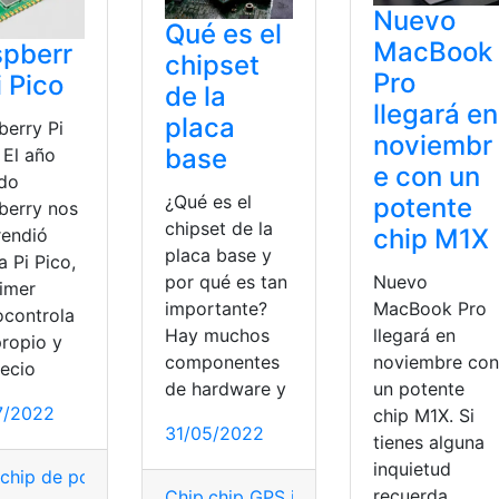
Nuevo
Qué es el
MacBook
spberr
chipset
Pro
i Pico
de la
llegará en
placa
berry Pi
noviembr
base
 El año
e con un
do
¿Qué es el
potente
berry nos
chipset de la
chip M1X
rendió
placa base y
a Pi Pico,
por qué es tan
Nuevo
rimer
importante?
MacBook Pro
ocontrola
Hay muchos
llegará en
propio y
componentes
noviembre con
recio
de hardware y
un potente
7/2022
chip M1X. Si
31/05/2022
tienes alguna
inquietud
,
chip de potencia para autos
,
chip GPS integrado
,
chip intel
recuerda
Chip
,
chip GPS integrado
,
chip inteligent