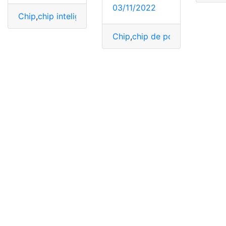
03/11/2022
Chip
,
chip inteligente
,
chip nuevo
,
chip Snapdragon
,
chi
Chip
,
chip de potencia para a