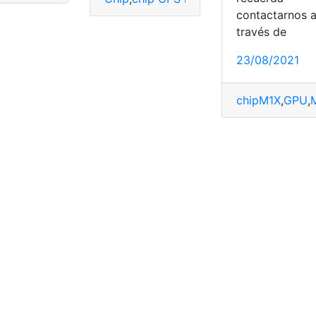
contactarnos 
pM1X
través de
utos
,
chip GPS integrado
,
chip inteligente
,
chip nuevo
,
chip S
23/08/2021
chipM1X
,
GPU
,