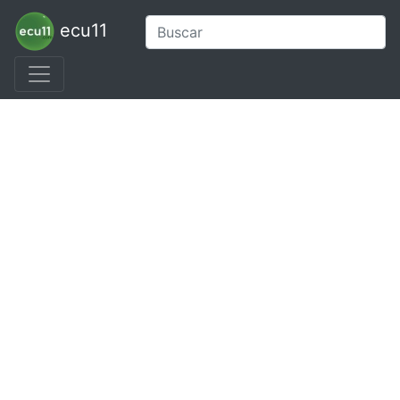
ecu11