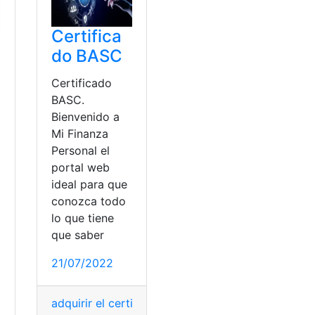
Certifica
do BASC
Certificado
BASC.
Bienvenido a
Mi Finanza
Personal el
portal web
ideal para que
conozca todo
lo que tiene
que saber
21/07/2022
A
,
certificado ACCV
adquirir el certificado
,
BASC
,
Certificado
,
certific