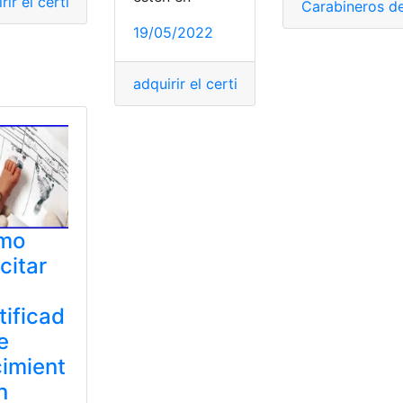
rir el certificado
,
Certificado
,
certificado ACA
,
certificado 
Carabineros de
19/05/2022
adquirir el certificado
,
Certificación
,
Cer
mo
icitar
tificad
e
imient
n