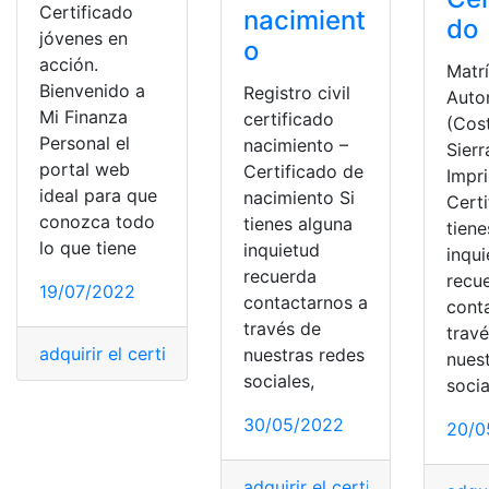
Certificado
nacimient
do
jóvenes en
o
acción.
Matr
Bienvenido a
Registro civil
Auto
Mi Finanza
certificado
(Cos
Personal el
nacimiento –
Sierr
portal web
Certificado de
Impr
ideal para que
nacimiento Si
Certi
conozca todo
tienes alguna
tiene
lo que tiene
inquietud
inqu
recuerda
recu
19/07/2022
contactarnos a
cont
través de
trav
adquirir el certificado
,
Certificado
,
certificado ACA
,
cer
nuestras redes
nues
sociales,
socia
30/05/2022
20/0
adquirir el certificado
,
Certifi