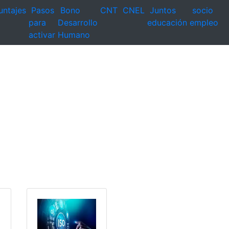
untajes
Pasos
Bono
CNT
CNEL
Juntos
socio
para
Desarrollo
educación
empleo
activar
Humano