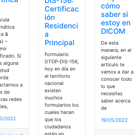
DIS-156:
cómo
Certificac
saber si
ión
ícula
estoy en
Residenci
mática
DICOM
a
ta &
a) –
Principal
De esta
imir
manera, en el
Formulario
ficado. Si
siguiente
DTOP-DIS-156,
s alguna
artículo te
hoy en día en
ietud
vamos a dar a
el territorio
erda
conocer todo
nacional
actarnos a
lo que
existen
és de
necesitas
tificado ACCV
,
certificado antecedentes laborales
,
Certifica
muchos
tras redes
saber acerca
formularios los
les,
de
cuales hacen
5/2022
que los
19/05/2022
ciudadanos
estén en
cado
,
certificado ACA
,
certificado ACCV
,
certificado anteced