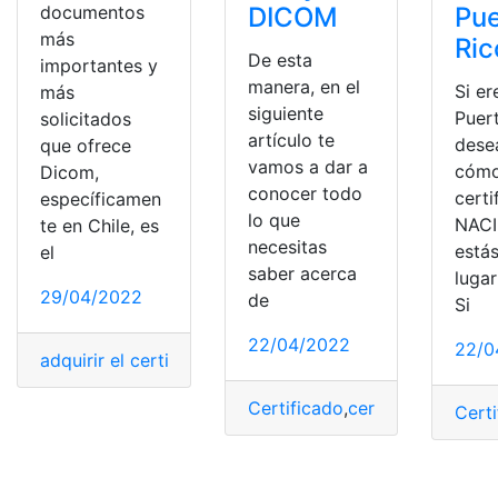
documentos
DICOM
Pue
más
Ric
De esta
importantes y
manera, en el
Si er
más
siguiente
Puer
solicitados
artículo te
dese
que ofrece
vamos a dar a
cómo
Dicom,
conocer todo
certi
específicamen
lo que
NACI
te en Chile, es
necesitas
estás
el
saber acerca
lugar
29/04/2022
de
Si
22/04/2022
22/0
adquirir el certificado
,
Certificado
,
certificado ACA
,
cer
Certificado
,
certificado ACA
,
C
Cert