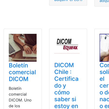
adqui
DICOM
Co
Boletín
Chile :
sol
comercial
Certifica
el
DICOM
do y
cer
Boletín
cómo
o d
comercial
saber si
nac
DICOM. Uno
estoy en
o e
de los