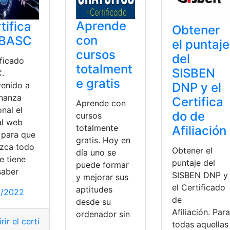
Aprende
tifica
Obtener
con
 BASC
el puntaje
cursos
del
ificado
totalment
SISBEN
.
e gratis
DNP y el
venido a
inanza
Certifica
Aprende con
nal el
do de
cursos
al web
totalmente
Afiliación
 para que
gratis. Hoy en
zca todo
Obtener el
día uno se
e tiene
puntaje del
puede formar
saber
SISBEN DNP y
y mejorar sus
el Certificado
aptitudes
1/2022
de
desde su
Afiliación. Para
ordenador sin
rir el certificado
,
BASC
,
bascula
,
Certificado
,
certificado AC
todas aquellas