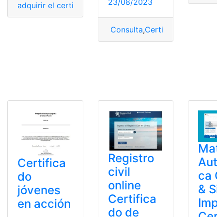
23/08/2023
adquirir el certificado
,
arl
,
Certificado
,
certificado ACA
,
Consulta
,
Certificado
,
certifi
Mat
Registro
Au
Certifica
civil
ca 
do
online
& S
jóvenes
Certifica
Imp
en acción
do de
Cer