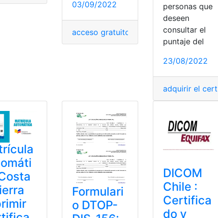
03/09/2022
certificado ACCV
,
certificado bancario
personas que
deseen
consultar el
cado ACA
,
cómo obtener
,
Obtener
acceso gratuito
,
adquirir el certificado
,
C
puntaje del
23/08/2022
adquirir el cer
rícula
tomáti
DICOM
Costa
Chile :
ierra
Formulari
Certifica
rimir
o DTOP-
do y
tifica