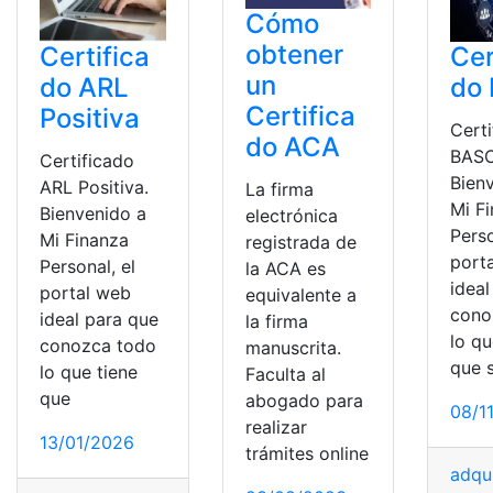
Cómo
obtener
Certifica
Cer
un
do ARL
do
Certifica
Positiva
Cert
do ACA
BASC
Certificado
Bien
ARL Positiva.
La firma
Mi F
Bienvenido a
electrónica
Perso
Mi Finanza
registrada de
port
Personal, el
la ACA es
ideal
portal web
equivalente a
cono
ideal para que
la firma
lo qu
conozca todo
manuscrita.
que 
lo que tiene
Faculta al
que
abogado para
08/1
realizar
13/01/2026
trámites online
adqui