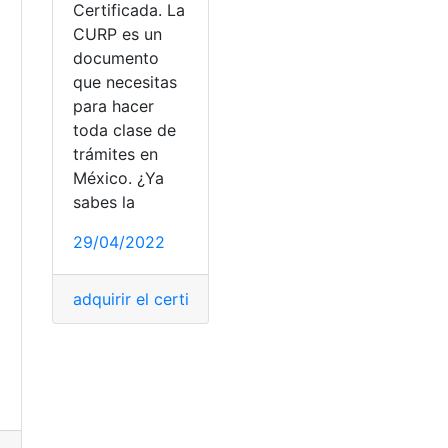
Certificada. La
CURP es un
documento
que necesitas
para hacer
toda clase de
trámites en
México. ¿Ya
sabes la
29/04/2022
adquirir el certificado
,
Certificado
,
certificado AC
do Antigüedad Laboral
entes laborales