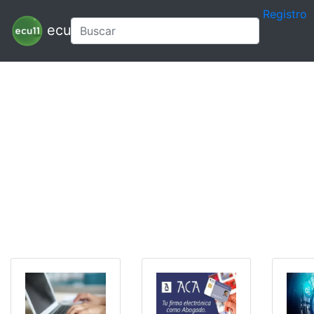
Registro
ecu11