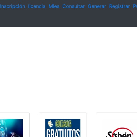
Inscripción
licencia
Mies
Consultar
Generar
Registrar
P