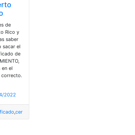
rto
o
es de
to Rico y
as saber
 sacar el
ficado de
MIENTO,
 en el
 correcto.
4/2022
tificado bancario
,
certificado comercial
ertificado Antigüedad Laboral
,
DICOM
,
DICOM Chile
ificado
,
certificado ACA
,
Documento
,
Documento de Identida