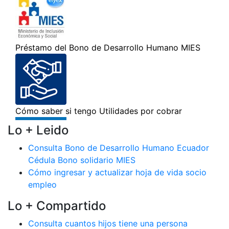
Lo + Leido
Consulta Bono de Desarrollo Humano Ecuador
Cédula Bono solidario MIES
Cómo ingresar y actualizar hoja de vida socio
empleo
Lo + Compartido
Consulta cuantos hijos tiene una persona