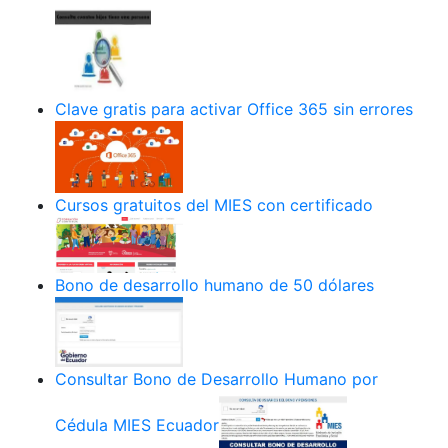
Clave gratis para activar Office 365 sin errores
Cursos gratuitos del MIES con certificado
Bono de desarrollo humano de 50 dólares
Consultar Bono de Desarrollo Humano por
Cédula MIES Ecuador