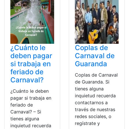
¿Cuánto le
Coplas de
deben pagar
Carnaval de
si trabaja en
Guaranda
feriado de
Coplas de Carnaval
Carnaval?
de Guaranda. Si
tienes alguna
¿Cuánto le deben
inquietud recuerda
pagar si trabaja en
contactarnos a
feriado de
través de nuestras
Carnaval? – Si
redes sociales, o
tienes alguna
regístrate y
inquietud recuerda