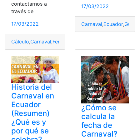
contactarnos a
17/03/2022
través de
17/03/2022
Carnaval
,
Ecuador
,
Guara
Cálculo
,
Carnaval
,
Feriados
,
Pago
,
trabajar
Historia del
Carnaval en
Ecuador
¿Cómo se
(Resumen)
calcula la
¿Qué es y
fecha de
por qué se
Carnaval?
celebra?