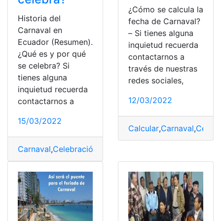
¿Cómo se calcula la
Historia del
fecha de Carnaval?
Carnaval en
– Si tienes alguna
Ecuador (Resumen).
inquietud recuerda
¿Qué es y por qué
contactarnos a
se celebra? Si
través de nuestras
tienes alguna
redes sociales,
inquietud recuerda
12/03/2022
contactarnos a
15/03/2022
Calcular
,
Carnaval
,
Celebr
Carnaval
,
Celebración
,
consultas
,
Ecuador
,
top2
,
Tradici