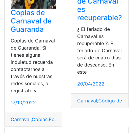
de Carnaval
es
Coplas de
recuperable?
Carnaval de
Guaranda
¿ El feriado de
Carnaval es
Coplas de Carnaval
recuperable ?. El
de Guaranda. Si
feriado de Carnaval
tienes alguna
será de cuatro días
inquietud recuerda
de descanso. En
contactarnos a
este
través de nuestras
redes sociales, o
20/04/2022
regístrate y
Carnaval
,
Código del tra
17/10/2022
Carnaval
,
Coplas
,
Ecuador
,
Guaranda
,
Herramientas Ecu