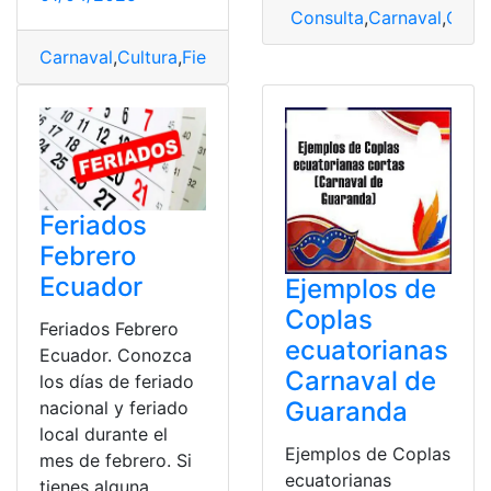
Consulta
,
Carnaval
,
Carn
Carnaval
,
Cultura
,
Fiestas
,
máscaras
,
vestimenta
Feriados
Febrero
Ecuador
Ejemplos de
Coplas
Feriados Febrero
ecuatorianas
Ecuador. Conozca
Carnaval de
los días de feriado
Guaranda
nacional y feriado
local durante el
Ejemplos de Coplas
mes de febrero. Si
ecuatorianas
tienes alguna