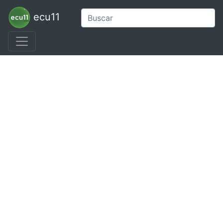
ecu11