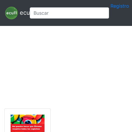
Registro
ecu11