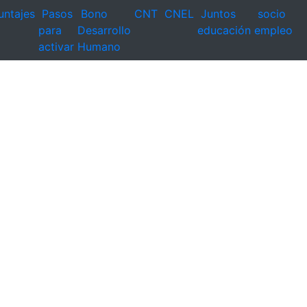
untajes
Pasos
Bono
CNT
CNEL
Juntos
socio
para
Desarrollo
educación
empleo
activar
Humano