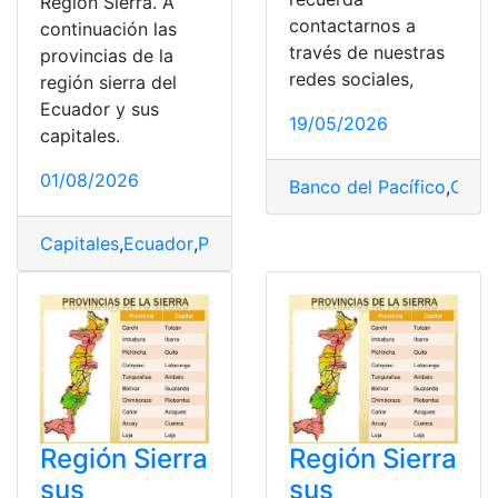
Región Sierra. A
contactarnos a
continuación las
través de nuestras
provincias de la
redes sociales,
región sierra del
Ecuador y sus
19/05/2026
capitales.
01/08/2026
Banco del Pacífico
,
Capit
Capitales
,
Ecuador
,
Provincias
,
Quito
Región Sierra
Región Sierra
sus
sus