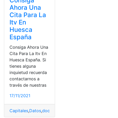
Consiga
Ahora Una
Cita Para La
Itv En
Huesca
España
Consiga Ahora Una
Cita Para La Itv En
Huesca España. Si
tienes alguna
inquietud recuerda
contactarnos a
través de nuestras
17/11/2021
Capitales
,
Datos
,
documentación
,
España
,
ITV
,
Precios
,
Si