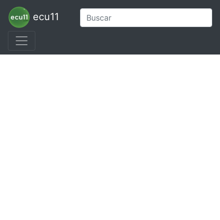
ecu11