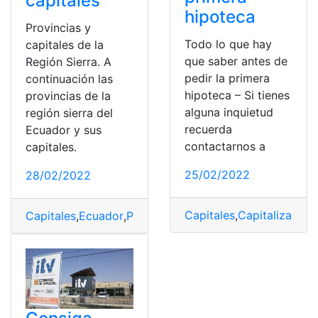
capitales
hipoteca
Provincias y
Todo lo que hay
capitales de la
que saber antes de
Región Sierra. A
pedir la primera
continuación las
hipoteca – Si tienes
provincias de la
alguna inquietud
región sierra del
recuerda
Ecuador y sus
contactarnos a
capitales.
25/02/2022
28/02/2022
Capitales
,
Capitalizar
,
co
Capitales
,
Ecuador
,
Provincias
,
Quito
,
top2