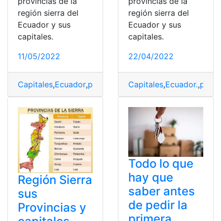
provincias de la
provincias de la
región sierra del
región sierra del
Ecuador y sus
Ecuador y sus
capitales.
capitales.
11/05/2022
22/04/2022
Capitales
,
Ecuador
,
provisional
Capitales
,
Quito
,
top2
,
Ecuador.
,
provi
Todo lo que
hay que
Región Sierra
saber antes
sus
de pedir la
Provincias y
primera