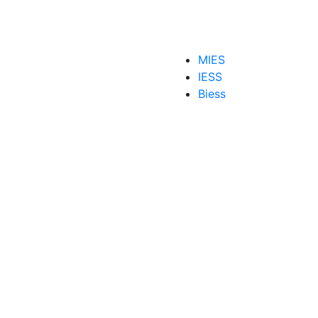
ambiar la contraseña
MIES
IESS
Biess
a Transformar
,
SENESCYT
,
trámite en línea
ntraseña
,
marca del celular
,
Numero de celular