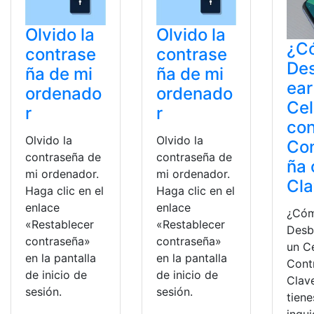
Olvido la
Olvido la
¿C
contrase
contrase
De
ña de mi
ña de mi
ear
ordenado
ordenado
Cel
r
r
co
Olvido la
Olvido la
Co
contraseña de
contraseña de
ña 
mi ordenador.
mi ordenador.
Cl
Haga clic en el
Haga clic en el
enlace
enlace
¿Có
«Restablecer
«Restablecer
Desb
contraseña»
contraseña»
un C
en la pantalla
en la pantalla
Cont
de inicio de
de inicio de
Clav
sesión.
sesión.
tiene
inqu