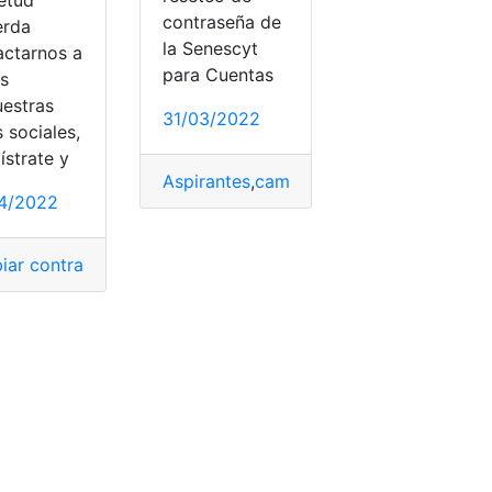
contraseña de
erda
la Senescyt
actarnos a
contraseñar
iar contraseña
,
cambiar contraseñas
,
cambiar contraseñar
,
cambiar la contraseña
,
cambiar contraseñas
,
c
para Cuentas
és
uestras
31/03/2022
 sociales,
ístrate y
Aspirantes
,
cambiar la contraseña
,
Cuent
4/2022
iar contraseñar
,
cambiar la contraseña
,
Celular
,
Celulares
,
Co