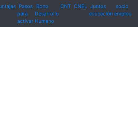
untajes
Pasos
Bono
CNT
CNEL
Juntos
socio
para
Desarrollo
educación
empleo
activar
Humano