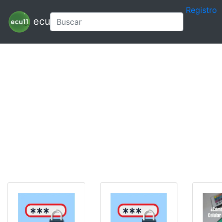
Registro
ecu11