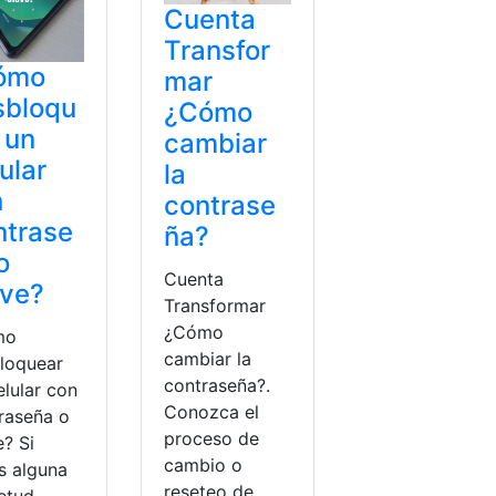
Cuenta
Transfor
ómo
mar
sbloqu
¿Cómo
 un
cambiar
ular
la
n
contrase
ntrase
ña?
o
Cuenta
ave?
Transformar
¿Cómo
mo
cambiar la
loquear
contraseña?.
elular con
Conozca el
raseña o
proceso de
e? Si
cambio o
s alguna
reseteo de
ietud