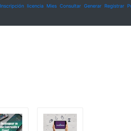
Inscripción
licencia
Mies
Consultar
Generar
Registrar
P