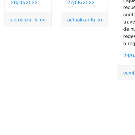
26/10/2022
27/08/2022
recu
cont
actualizar la contraseña
,
Cambiar contraseña
actualizar la contraseña
,
cambiar 
,
Camb
trav
de n
redes
o reg
29/0
camb