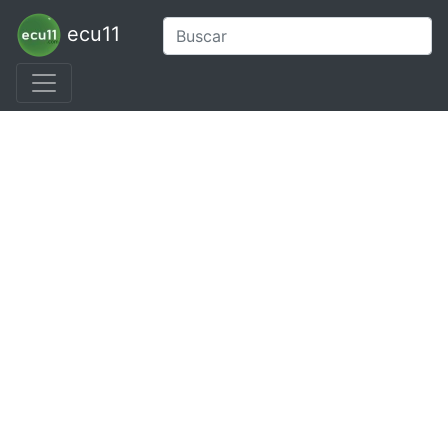
ecu11