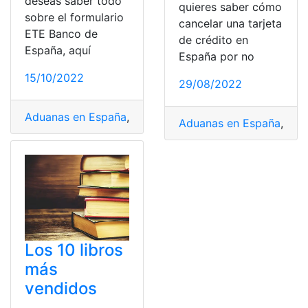
deseas saber todo
quieres saber cómo
sobre el formulario
cancelar una tarjeta
ETE Banco de
de crédito en
España, aquí
España por no
15/10/2022
29/08/2022
Aduanas en España
,
Américas y España
,
Asociación de
Aduanas en España
,
Amér
Los 10 libros
más
vendidos