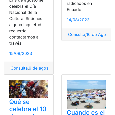
El 9 de agosto se
radicados en
celebra el Día
Ecuador
Nacional de la
Cultura. Si tienes
14/08/2023
alguna inquietud
recuerda
Consulta
,
10 de Agosto
,
contactarnos a
través
15/08/2023
Consulta
,
9 de agosto
,
Agosto
,
Celebración
,
día naciona
Qué se
celebra el 10
Cuándo es el