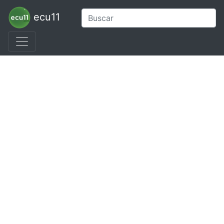
ecu11