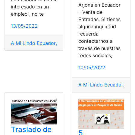
Arjona en Ecuador
interesado en un
– Venta de
empleo , no te
Entradas. Si tienes
13/05/2022
alguna inquietud
recuerda
contactarnos a
A Mi Lindo Ecuador
,
adopción ecuador
,
ARMADA DEL 
través de nuestras
redes sociales,
10/05/2022
A Mi Lindo Ecuador
,
acci
Traslado de
5