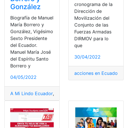
cronograma de la
González
Dirección de
Biografía de Manuel
Movilización del
María Borrero y
Conjunto de las
González, Vigésimo
Fuerzas Armadas
Sexto Presidente
DIRMOV para lo
del Ecuador.
que
Manuel María José
30/04/2022
del Espíritu Santo
Borrero y
acciones en Ecuador
,
Acu
04/05/2022
A Mi Lindo Ecuador
,
acciones en Ecuador
,
adopción ec