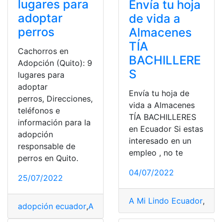
lugares para
Envía tu hoja
adoptar
de vida a
perros
Almacenes
TÍA
Cachorros en
BACHILLERE
Adopción (Quito): 9
S
lugares para
adoptar
Envía tu hoja de
perros, Direcciones,
vida a Almacenes
teléfonos e
TÍA BACHILLERES
información para la
en Ecuador Si estas
adopción
interesado en un
responsable de
empleo , no te
perros en Quito.
04/07/2022
25/07/2022
A Mi Lindo Ecuador
,
adop
adopción ecuador
,
Adopción Quito
,
adoptar perros
,
Cac