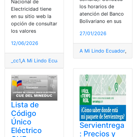
Nacional de
los horarios de
Electricidad tiene
atención del Banco
en su sitio web la
Bolivariano en sus
opción de consultar
los valores
27/01/2026
12/06/2026
A Mi Lindo Ecuador
,
acci
_cc1
,
A Mi Lindo Ecuador
,
adopción ecuador
,
CNEL
,
CNE
Lista de
Código
Único
Servientrega
Eléctrico
: Precios y