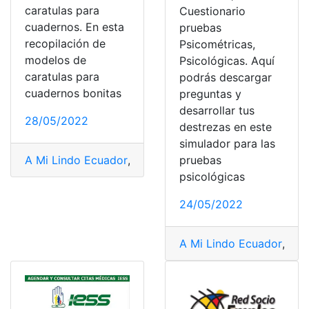
caratulas para
Cuestionario
cuadernos. En esta
pruebas
recopilación de
Psicométricas,
modelos de
Psicológicas. Aquí
caratulas para
podrás descargar
cuadernos bonitas
preguntas y
desarrollar tus
28/05/2022
destrezas en este
simulador para las
A Mi Lindo Ecuador
,
acciones en Ecuador
,
adopción ec
pruebas
psicológicas
24/05/2022
A Mi Lindo Ecuador
,
acci