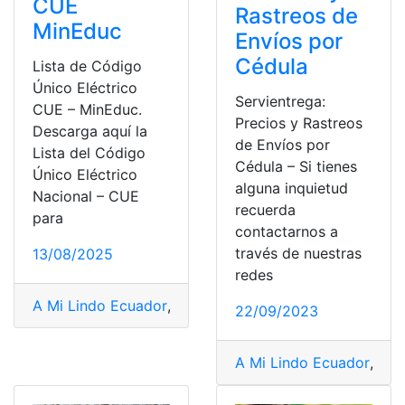
CUE
Rastreos de
MinEduc
Envíos por
Cédula
Lista de Código
Único Eléctrico
Servientrega:
CUE – MinEduc.
Precios y Rastreos
Descarga aquí la
de Envíos por
Lista del Código
Cédula – Si tienes
Único Eléctrico
alguna inquietud
Nacional – CUE
recuerda
para
contactarnos a
través de nuestras
13/08/2025
redes
A Mi Lindo Ecuador
,
acciones en Ecuador
,
adopción ec
22/09/2023
A Mi Lindo Ecuador
,
adop