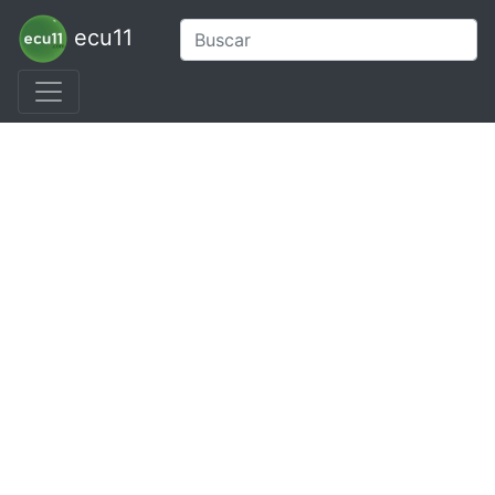
ecu11