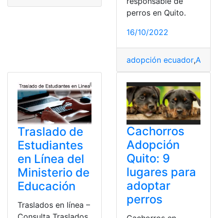
responsable de
perros en Quito.
16/10/2022
adopción ecuador
,
Adopc
Cachorros
Traslado de
Adopción
Estudiantes
Quito: 9
en Línea del
lugares para
Ministerio de
adoptar
Educación
perros
Traslados en línea –
Consulta Traslados
Cachorros en