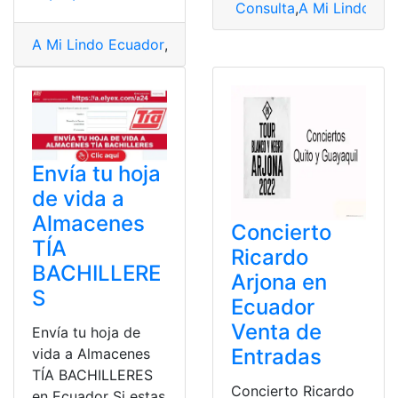
Consulta
,
A Mi Lindo Ec
A Mi Lindo Ecuador
,
adopción ecuador
,
cita IESS
,
citas
Envía tu hoja
de vida a
Almacenes
Concierto
TÍA
Ricardo
BACHILLERE
Arjona en
S
Ecuador
Venta de
Envía tu hoja de
Entradas
vida a Almacenes
TÍA BACHILLERES
Concierto Ricardo
en Ecuador Si estas