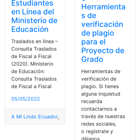
Estudiantes
Herramienta
en Línea del
s de
Ministerio de
verificación
Educación
de plagio
para el
Traslados en línea –
Consulta Traslados
Proyecto de
de Fiscal a Fiscal
Grado
(2020). Ministerio
Herramientas de
de Educación:
verificación de
Consulta Traslados
plagio. Si tienes
de Fiscal a Fiscal
alguna inquietud
05/05/2022
recuerda
contactarnos a
través de nuestras
A Mi Lindo Ecuador
,
acciones en Ecuador
,
adopción ec
redes sociales,
o regístrate y
déjanos