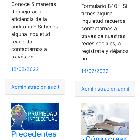
Conoce 5 maneras
Formulario 840 – Si
de mejorar la
tienes alguna
eficiencia de la
inquietud recuerda
auditoría – Si tienes
contactarnos a
alguna inquietud
través de nuestras
recuerda
redes sociales, o
contactarnos a
regístrate y déjanos
través de
un
18/08/2022
14/07/2022
Administración
,
auditoria
,
eficiente
,
Negocios
,
Servicios
Administración
,
administr
Precedentes
¿Cómo crear