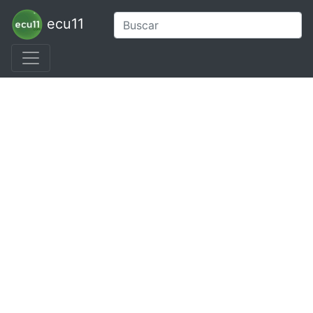
ecu11