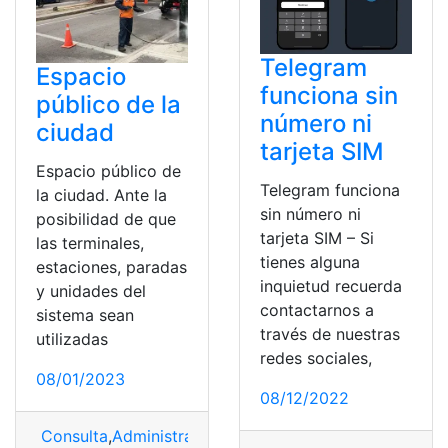
Telegram
Espacio
funciona sin
público de la
número ni
ciudad
tarjeta SIM
Espacio público de
Telegram funciona
la ciudad. Ante la
sin número ni
posibilidad de que
tarjeta SIM – Si
las terminales,
tienes alguna
estaciones, paradas
inquietud recuerda
y unidades del
contactarnos a
sistema sean
través de nuestras
utilizadas
redes sociales,
08/01/2023
08/12/2022
Consulta
,
Administración
,
Información
,
Noticia
,
Ordenam