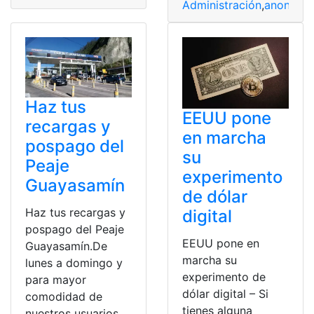
Administración
,
anonima
Haz tus
EEUU pone
recargas y
en marcha
pospago del
su
Peaje
experimento
Guayasamín
de dólar
Haz tus recargas y
digital
pospago del Peaje
EEUU pone en
Guayasamín.De
marcha su
lunes a domingo y
experimento de
para mayor
dólar digital – Si
comodidad de
tienes alguna
nuestros usuarios