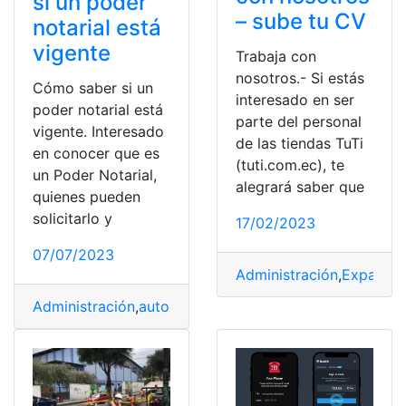
si un poder
– sube tu CV
notarial está
vigente
Trabaja con
nosotros.- Si estás
Cómo saber si un
interesado en ser
poder notarial está
parte del personal
vigente. Interesado
de las tiendas TuTi
en conocer que es
(tuti.com.ec), te
un Poder Notarial,
alegrará saber que
quienes pueden
solicitarlo y
17/02/2023
07/07/2023
Administración
,
Expansió
Administración
,
autoridades
,
Derecho
,
España
,
Poder not