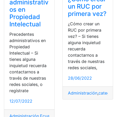
administrativ
un RUC por
os en
primera vez?
Propiedad
Intelectual
¿Cómo crear un
RUC por primera
Precedentes
vez? – Si tienes
administrativos en
alguna inquietud
Propiedad
recuerda
Intelectual – Si
contactarnos a
tienes alguna
través de nuestras
inquietud recuerda
redes sociales,
contactarnos a
través de nuestras
28/06/2022
redes sociales, o
regístrate
Administración
,
categorí
12/07/2022
Administración
,
Ecuador
,
figuras
,
Precedentes
,
Propiedad