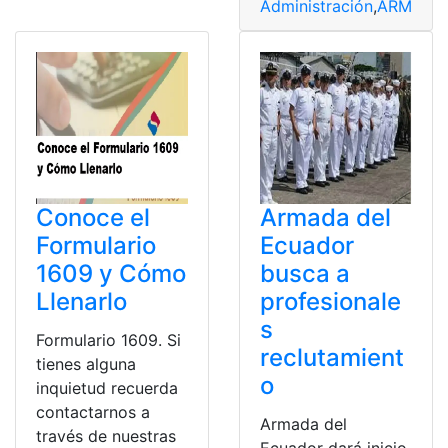
Administración
,
ARMADA
Conoce el
Armada del
Formulario
Ecuador
1609 y Cómo
busca a
Llenarlo
profesionale
s
Formulario 1609. Si
reclutamient
tienes alguna
o
inquietud recuerda
contactarnos a
Armada del
través de nuestras
Ecuador dará inicio