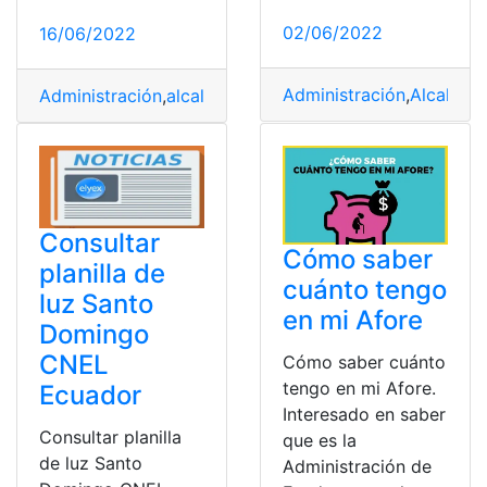
02/06/2022
16/06/2022
Administración
,
Alcalde
,
E
Administración
,
alcalde Guarderas
,
gestión de Guarder
Consultar
Cómo saber
planilla de
cuánto tengo
luz Santo
en mi Afore
Domingo
CNEL
Cómo saber cuánto
tengo en mi Afore.
Ecuador
Interesado en saber
Consultar planilla
que es la
de luz Santo
Administración de