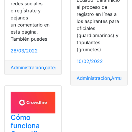
redes sociales,
al proceso de
o regístrate y
registro en línea a
déjanos
los aspirantes para
un comentario en
oficiales
esta página.
(guardiamarinas) y
También puedes
tripulantes
(grumetes)
28/03/2022
10/02/2022
Administración
,
categorías
,
Documento
,
Formulario
,
Ingr
Administración
,
Armada
,
Cómo
funciona