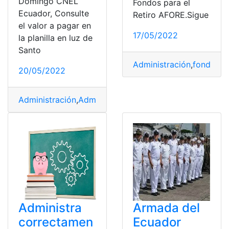
Domingo CNEL
Fondos para el
Ecuador, Consulte
Retiro AFORE.Sigue
el valor a pagar en
17/05/2022
la planilla en luz de
Santo
Administración
,
fondo
,
Mé
20/05/2022
Administración
,
Administración de empresas
,
Administr
Administra
Armada del
correctamen
Ecuador