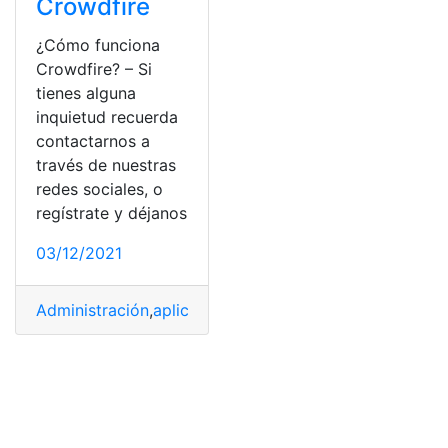
Crowdfire
¿Cómo funciona
Crowdfire? – Si
tienes alguna
inquietud recuerda
contactarnos a
través de nuestras
redes sociales, o
regístrate y déjanos
03/12/2021
Administración
,
aplicaciones
,
funciones
,
Tecnología
,
vent