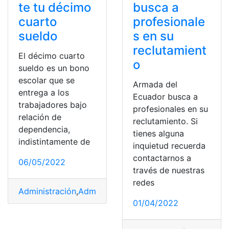
te tu décimo
busca a
cuarto
profesionale
sueldo
s en su
reclutamient
El décimo cuarto
o
sueldo es un bono
escolar que se
Armada del
entrega a los
Ecuador busca a
trabajadores bajo
profesionales en su
relación de
reclutamiento. Si
dependencia,
tienes alguna
indistintamente de
inquietud recuerda
contactarnos a
06/05/2022
través de nuestras
redes
Administración
,
Administración de empresas
,
Administr
01/04/2022