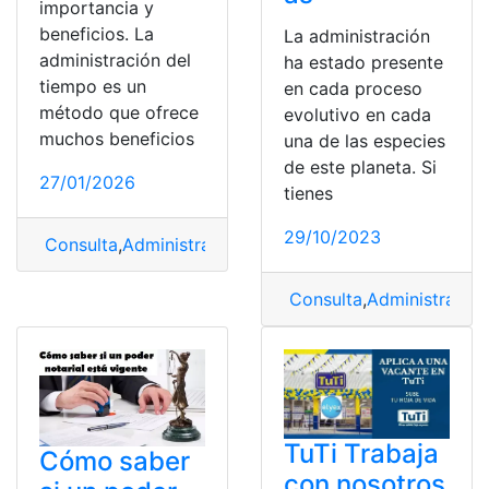
importancia y
beneficios. La
La administración
administración del
ha estado presente
tiempo es un
en cada proceso
método que ofrece
evolutivo en cada
muchos beneficios
una de las especies
de este planeta. Si
27/01/2026
tienes
29/10/2023
Consulta
,
Administración
,
Administración del tiempo
,
Be
Consulta
,
Administració
TuTi Trabaja
Cómo saber
con nosotros